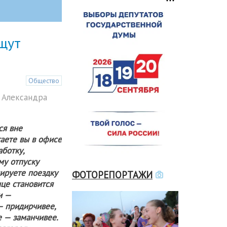
щут
Общество
 Александра
ся вне
таете вы в офисе
ботку,
му отпуску
ируете поездку
ФОТОРЕПОРТАЖИ
нце становится
и —
— придирчивее,
е — заманчивее.