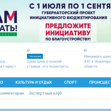
Минэнерго дало
Эксклюзив
под
Один день в гусиной
АЭС в Нижегор
ает юрист
столице: что посмотреть
области
в Арзамасе
ВО
КУЛЬТУРА И ОТДЫХ
СПОРТ
ПРОИСШЕС
Комментарии
Экспертный клуб