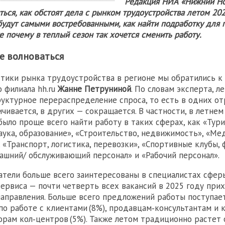
Редакция НИА «Нижний Н
ься, как обстоят дела с рынком трудоустройства летом 202
будут самыми востребованными, как найти подработку для 
же почему в теплый сезон так хочется сменить работу.
не волноваться
тики рынка трудоустройства в регионе мы обратились к
 филиала hh.ru
Жанне Петруниной
. По словам эксперта, л
уктурное перераспределение спроса, то есть в одних от
чивается, в других — сокращается. В частности, в летнем
было проще всего найти работу в таких сферах, как «Тури
аука, образование», «Строительство, недвижимость», «Ме
 «Транспорт, логистика, перевозки», «Спортивные клубы, 
ашний/ обслуживающий персонал» и «Рабочий персонал».
тели больше всего заинтересованы в специалистах сфер
сервиса — почти четверть всех вакансий в 2025 году при
направления. Больше всего предложений работы поступа
по работе с клиентами (8%), продавцам‑консультантам и к
орам кол‑центров (5%). Также летом традиционно растет