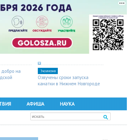
 добро на
Эксклюзив
одской
Озвучены сроки запуска
канатки в Нижнем Новгороде
ТВИЯ
АФИША
НАУКА