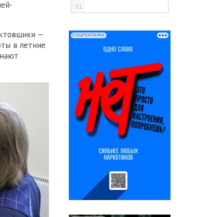
лей-
31
ектовщики —
СОЦРЕКЛАМА
оты в летние
инают