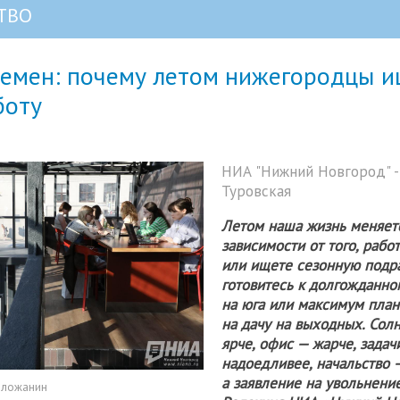
ТВО
ремен: почему летом нижегородцы и
боту
НИА "Нижний Новгород" -
Туровская
Летом наша жизнь меняет
зависимости от того, рабо
или ищете сезонную подра
готовитесь к долгожданно
на юга или максимум план
на дачу на выходных. Сол
ярче, офис — жарче, задач
надоедливее, начальство 
а заявление на увольнени
оложанин