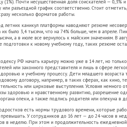
ду (1%). Почти несущественная доля соискателей — 0,3% и
 или разъездной график соответственно. Стоит отметить
сразу несколько форматов работы.
од летних каникул платформы наводняют резюме несовер
 их было 3,4 тысячи, что на 74% больше, чем в апреле. Пи
ысячи, а в июле все вернулось к майским значениям. В авг
ле подготовки к новому учебному году, таких резюме оста
одексу РФ начать карьеру можно уже в 14 лет, но только 
телей или законного представителя и лишь в сфере легког
доровью и учебному процессу. Дети младшего возраста 
довому договору, например, в таких сферах, как кино, те
тельность или цирковые выступления. Условия немного о
озы здоровью и нравственному развитию, разрешение од
 органа опеки, а также подпись родителя или опекуна в д
подростков есть нормы трудового времени, которые раб
 превышать. У сотрудников до 16 лет — до 24 часов в нед
сов в неделю. При этом и продолжительность ежедневно