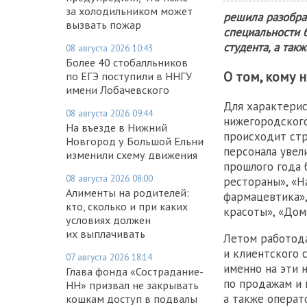
за холодильником может
решила разобрат
вызвать пожар
специальности 
студента, а так
08 августа 2026 10:43
Более 40 стобалльников
О том, кому 
по ЕГЭ поступили в ННГУ
имени Лобачевского
Для характерис
08 августа 2026 09:44
нижегородского
На въезде в Нижний
происходит стр
Новгород у Большой Ельни
персонала увели
изменили схему движения
прошлого года 
08 августа 2026 08:00
рестораны», «Н
Алименты на родителей:
фармацевтика»,
кто, сколько и при каких
красоты», «Дом
условиях должен
их выплачивать
Летом работода
и клиентского 
07 августа 2026 18:14
именно на эти 
Глава фонда «Сострадание-
по продажам и 
НН» призвал не закрывать
а также операт
кошкам доступ в подвалы