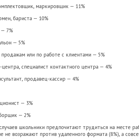
комплектовщик, маркировщик — 11%
армен, бариста — 10%
й — 7%
альон — 5%
 продажам или по работе с клиентами — 5%
л-центра, специалист контактного центра — 4%
нсультант, продавец-кассир — 4%
ационист — 3%
уборщик — 2%
случаев школьники предпочитают трудиться на месте ра
ые не возражают против удаленного формата (8%), а совсе