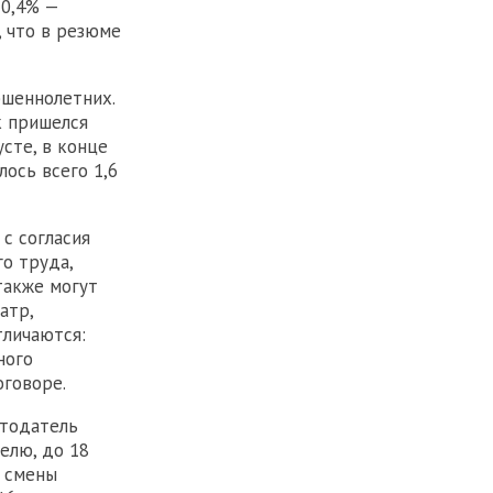
 0,4% —
, что в резюме
шеннолетних.
к пришелся
усте, в конце
лось всего 1,6
с согласия
о труда,
также могут
атр,
тличаются:
ного
оговоре.
отодатель
елю, до 18
й смены