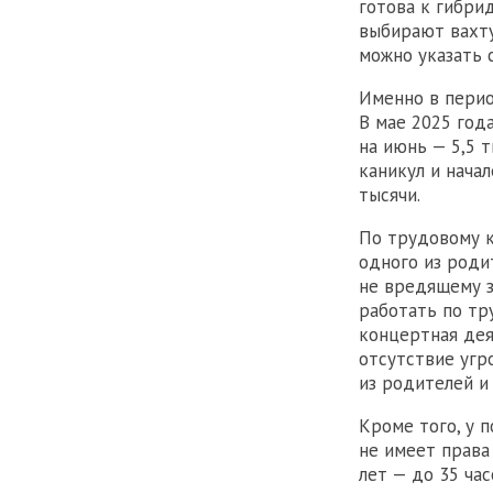
готова к гибри
выбирают вахту
можно указать 
Именно в пери
В мае 2025 года
на июнь — 5,5 т
каникул и нача
тысячи.
По трудовому к
одного из роди
не вредящему з
работать по тру
концертная дея
отсутствие угр
из родителей и
Кроме того, у 
не имеет права
лет — до 35 ча