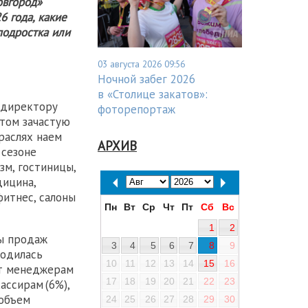
овгород»
6 года, какие
подростка или
03 августа 2026 09:56
Ночной забег 2026
в «Столице закатов»:
 директору
фоторепортаж
етом зачастую
раслях наем
АРХИВ
 сезоне
зм, гостиницы,
дицина,
фитнес, салоны
Пн
Вт
Ср
Чт
Пт
Сб
Вс
1
2
ы продаж
3
4
5
6
7
8
9
ходилась
10
11
12
13
14
15
16
ет менеджерам
17
18
19
20
21
22
23
ассирам (6%),
 объем
24
25
26
27
28
29
30