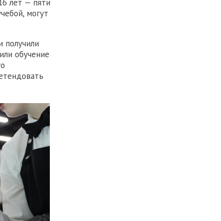
16 лет — пяти
учебой, могут
и получили
тили обучение
го
ретендовать