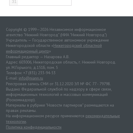
31
Copyright © 1999—2026 Независимое информационное
агентство "Нижний Новгород" (НИА "Нижний Новгород")
Учредитель — Государственное автономное учреждение
Нижегородской области «
Нижегородский областной
информационный центр
»
Главный редактор — Назарова А.В.
Адрес: 603006, Нижегородская область, г. Нижний Новгород.
ул. М.Горького, д.151Б, пом. 5
Телефон: +7 (831) 233-94-53
E-mail:
info@niann.ru
Реестровая запись СМИ от 31.12.2020 ЭЛ № ФС 77 - 79798.
Выдано Федеральной службой по надзору в сфере связи,
информационных технологий и массовых коммуникаций
(Роскомнадзор).
Материалы в рубрике "Новости партнеров" размещаются на
правах рекламы.
На информационном ресурсе применяются
рекомендательные
технологии
.
Политика конфиденциальности