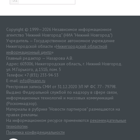
31
Copyright © 1999—2026 Независимое информационное
агентство "Нижний Новгород" (НИА "Нижний Новгород")
Учредитель — Государственное автономное учреждение
Нижегородской области «
Нижегородский областной
информационный центр
»
Главный редактор — Назарова А.В.
Адрес: 603006, Нижегородская область, г. Нижний Новгород.
ул. М.Горького, д.151Б, пом. 5
Телефон: +7 (831) 233-94-53
E-mail:
info@niann.ru
Реестровая запись СМИ от 31.12.2020 ЭЛ № ФС 77 - 79798.
Выдано Федеральной службой по надзору в сфере связи,
информационных технологий и массовых коммуникаций
(Роскомнадзор).
Материалы в рубрике "Новости партнеров" размещаются на
правах рекламы.
На информационном ресурсе применяются
рекомендательные
технологии
.
Политика конфиденциальности