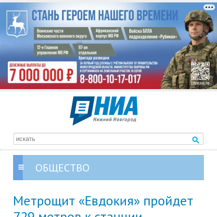
ОБЩЕСТВО
Метрощит «Евдокия» пройдет
729 метров к станции