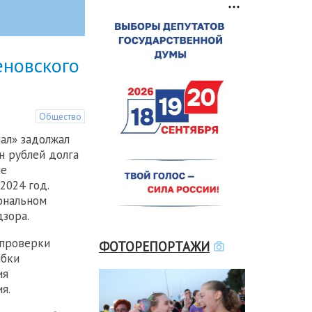
еновского
Общество
ал» задолжал
н рублей долга
ие
2024 год.
ональном
зора.
 проверки
ФОТОРЕПОРТАЖИ
ибки
ия
я.