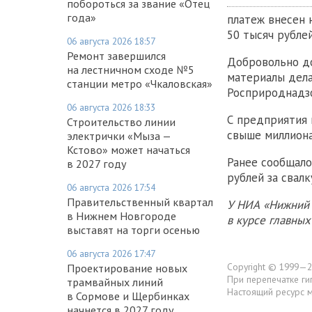
побороться за звание «Отец
года»
платеж внесен 
50 тысяч рубле
06 августа 2026 18:57
Ремонт завершился
Добровольно до
на лестничном сходе №5
материалы дела
станции метро «Чкаловская»
Росприроднадз
06 августа 2026 18:33
С предприятия 
Строительство линии
свыше миллиона
электрички «Мыза —
Кстово» может начаться
Ранее сообщало
в 2027 году
рублей за свалк
06 августа 2026 17:54
Правительственный квартал
У НИА «Нижний 
в Нижнем Новгороде
в курсе главны
выставят на торги осенью
06 августа 2026 17:47
Copyright © 1999—2
Проектирование новых
При перепечатке ги
трамвайных линий
Настоящий ресурс 
в Сормове и Щербинках
начнется в 2027 году