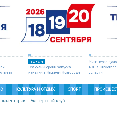
Минэнерго дало
Эксклюзив
ной
Озвучены сроки запуска
АЭС в Нижегор
мотреть
канатки в Нижнем Новгороде
области
ВО
КУЛЬТУРА И ОТДЫХ
СПОРТ
ПРОИСШЕС
Комментарии
Экспертный клуб