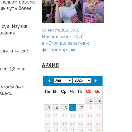
в полном объеме
шь чуть более
 суд. Изучив
03 августа 2026 09:56
ования
Ночной забег 2026
в «Столице закатов»:
фоторепортаж
лга, а также
АРХИВ
лее 1,8 млн
 чтобы быть
Пн
Вт
Ср
Чт
Пт
Сб
Вс
ации.
1
2
3
4
5
6
7
8
9
10
11
12
13
14
15
16
17
18
19
20
21
22
23
24
25
26
27
28
29
30