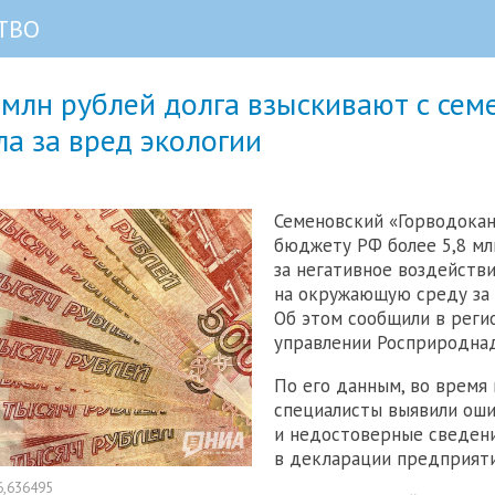
ТВО
 млн рублей долга взыскивают с сем
а за вред экологии
Семеновский «Горводокан
бюджету РФ более 5,8 мл
за негативное воздейств
на окружающую среду за 
Об этом сообщили в реги
управлении Росприроднад
По его данным, во время
специалисты выявили ош
и недостоверные сведен
в декларации предприяти
6,636495