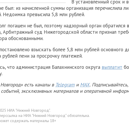
В установленный срок и 
не был: из начисленной суммы организация перечислила ли
й. Недоимка превысила 5,8 млн рублей.
лг погашен не был, поэтому надзорный орган обратился в
, Арбитражный суд Нижегородской области признал треб
ора обоснованными.
постановлено взыскать более 5,8 млн рублей основного до
 рублей пени за просрочку платежей.
сь, что администрация Балахнинского округа
выплатит
бо
у.
Новгород» есть каналы в
Telegram
и
MAX
. Подписывайтесь,
х событий, эксклюзивных материалов и оперативной информ
025 НИА "Нижний Новгород".
перссылка на НИА "Нижний Новгород" обязательна.
может содержать материалы 18+