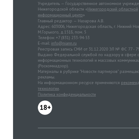
Учредитель — Государственное автономное учрежд
Нижегородской области «
Нижегородский областной
информационный центр
»
Главный редактор — Назарова А.В.
Адрес: 603006, Нижегородская область, г. Нижний Нов
М.Горького, д.151Б, пом. 5
Телефон: +7 (831) 233-94-53
E-mail:
info@niann.ru
Реестровая запись СМИ от 31.12.2020 ЭЛ № ФС 77 - 7
Выдано Федеральной службой по надзору в сфере с
информационных технологий и массовых коммуника
(Роскомнадзор).
Материалы в рубрике "Новости партнеров" размещаю
рекламы.
На информационном ресурсе применяются
рекоменд
технологии
.
Политика конфиденциальности
18+