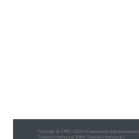
Copyright © 1999—2026 Независимое информационно
"Нижний Новгород" (НИА "Нижний Новгород")