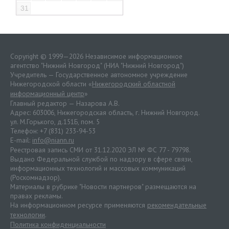
31
Copyright © 1999—2026 Независимое информационное
агентство "Нижний Новгород" (НИА "Нижний Новгород")
Учредитель — Государственное автономное учреждение
Нижегородской области «
Нижегородский областной
информационный центр
»
Главный редактор — Назарова А.В.
Адрес: 603006, Нижегородская область, г. Нижний Новгород.
ул. М.Горького, д.151Б, пом. 5
Телефон: +7 (831) 233-94-53
E-mail:
info@niann.ru
Реестровая запись СМИ от 31.12.2020 ЭЛ № ФС 77 - 79798.
Выдано Федеральной службой по надзору в сфере связи,
информационных технологий и массовых коммуникаций
(Роскомнадзор).
Материалы в рубрике "Новости партнеров" размещаются на
правах рекламы.
На информационном ресурсе применяются
рекомендательные
технологии
.
Политика конфиденциальности