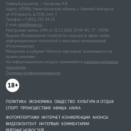
Главный редактор — Назарова А.В.
Адрес: 603006, Нижегородская область, г. Нижний Новгород.
ул. М.Горького, д.151Б, пом. 5
Телефон: +7 (831) 233-94-53
E-mail:
info@niann.ru
Реестровая запись СМИ от 31.12.2020 ЭЛ № ФС 77 - 79798.
Выдано Федеральной службой по надзору в сфере связи,
информационных технологий и массовых коммуникаций
(Роскомнадзор).
Материалы в рубрике "Новости партнеров" размещаются на
правах рекламы.
На информационном ресурсе применяются
рекомендательные
технологии
.
Политика конфиденциальности
18+
ПОЛИТИКА
ЭКОНОМИКА
ОБЩЕСТВО
КУЛЬТУРА И ОТДЫХ
СПОРТ
ПРОИСШЕСТВИЯ
АФИША
НАУКА
ФОТОРЕПОРТАЖИ
ИНТЕРНЕТ-КОНФЕРЕНЦИИ
АНОНСЫ
ВИДЕОКОНТЕНТ
ИНТЕРВЬЮ
КОММЕНТАРИИ
РЕЙТИНГ НОВОСТЕЙ