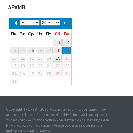
АРХИВ
Пн
Вт
Ср
Чт
Пт
Сб
Вс
1
2
3
4
5
6
7
8
9
10
11
12
13
14
15
16
17
18
19
20
21
22
23
24
25
26
27
28
29
30
31
Copyright © 1999—2026 Независимое информационное
агентство "Нижний Новгород" (НИА "Нижний Новгород")
Учредитель — Государственное автономное учреждение
Нижегородской области «
Нижегородский областной
информационный центр
»