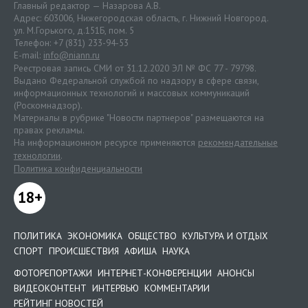
Главный редактор — Назарова А.В.
Адрес: 603006, Нижегородская область, г. Нижний Новгород.
ул. М.Горького, д.151Б, пом. 5
Телефон: +7 (831) 233-94-53
E-mail:
info@niann.ru
Реестровая запись СМИ от 31.12.2020 ЭЛ № ФС 77 - 79798.
Выдано Федеральной службой по надзору в сфере связи,
информационных технологий и массовых коммуникаций
(Роскомнадзор).
Материалы в рубрике "Новости партнеров" размещаются на
правах рекламы.
На информационном ресурсе применяются
рекомендательные
технологии
.
Политика конфиденциальности
18+
ПОЛИТИКА
ЭКОНОМИКА
ОБЩЕСТВО
КУЛЬТУРА И ОТДЫХ
СПОРТ
ПРОИСШЕСТВИЯ
АФИША
НАУКА
ФОТОРЕПОРТАЖИ
ИНТЕРНЕТ-КОНФЕРЕНЦИИ
АНОНСЫ
ВИДЕОКОНТЕНТ
ИНТЕРВЬЮ
КОММЕНТАРИИ
РЕЙТИНГ НОВОСТЕЙ