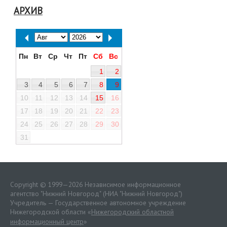
АРХИВ
Пн
Вт
Ср
Чт
Пт
Сб
Вс
1
2
3
4
5
6
7
8
9
10
11
12
13
14
15
16
17
18
19
20
21
22
23
24
25
26
27
28
29
30
31
Copyright © 1999—2026 Независимое информационное
агентство "Нижний Новгород" (НИА "Нижний Новгород")
Учредитель — Государственное автономное учреждение
Нижегородской области «
Нижегородский областной
информационный центр
»