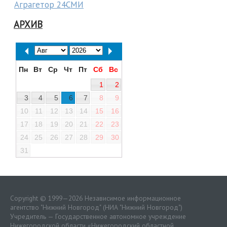
Аграгетор 24СМИ
АРХИВ
Пн
Вт
Ср
Чт
Пт
Сб
Вс
1
2
3
4
5
6
7
8
9
10
11
12
13
14
15
16
17
18
19
20
21
22
23
24
25
26
27
28
29
30
31
Copyright © 1999—2026 Независимое информационное
агентство "Нижний Новгород" (НИА "Нижний Новгород")
Учредитель — Государственное автономное учреждение
Нижегородской области «
Нижегородский областной