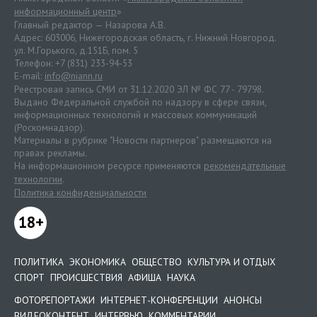
информационный центр
»
Главный редактор — Назарова А.В.
Адрес: 603006, Нижегородская область, г. Нижний Новгород.
ул. М.Горького, д.151Б, пом. 5
Телефон: +7 (831) 233-94-53
E-mail:
info@niann.ru
Реестровая запись СМИ от 31.12.2020 ЭЛ № ФС 77 - 79798.
Выдано Федеральной службой по надзору в сфере связи,
информационных технологий и массовых коммуникаций
(Роскомнадзор).
Материалы в рубрике "Новости партнеров" размещаются на
правах рекламы.
На информационном ресурсе применяются
рекомендательные
технологии
.
Политика конфиденциальности
18+
ПОЛИТИКА
ЭКОНОМИКА
ОБЩЕСТВО
КУЛЬТУРА И ОТДЫХ
СПОРТ
ПРОИСШЕСТВИЯ
АФИША
НАУКА
ФОТОРЕПОРТАЖИ
ИНТЕРНЕТ-КОНФЕРЕНЦИИ
АНОНСЫ
ВИДЕОКОНТЕНТ
ИНТЕРВЬЮ
КОММЕНТАРИИ