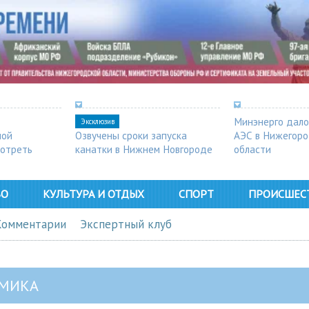
Минэнерго дало
Эксклюзив
ной
Озвучены сроки запуска
АЭС в Нижегор
мотреть
канатки в Нижнем Новгороде
области
ВО
КУЛЬТУРА И ОТДЫХ
СПОРТ
ПРОИСШЕС
Комментарии
Экспертный клуб
МИКА