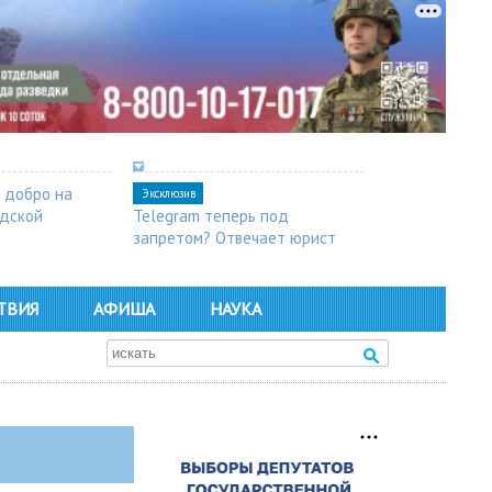
 добро на
Эксклюзив
одской
Telegram теперь под
запретом? Отвечает юрист
ТВИЯ
АФИША
НАУКА