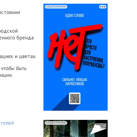
СОЦРЕКЛАМА
остоянии
родской
енного бренда
ациях и цветах.
 чтобы быть
ации.
ателей
СОЦРЕКЛАМА