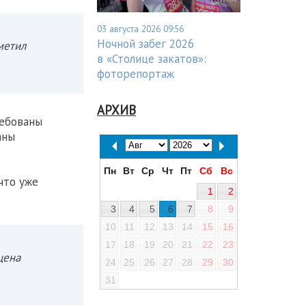
03 августа 2026 09:56
Ночной забег 2026
метил
в «Столице закатов»:
фоторепортаж
АРХИВ
ребованы
аны
Пн
Вт
Ср
Чт
Пт
Сб
Вс
что уже
1
2
3
4
5
6
7
8
9
10
11
12
13
14
15
16
17
18
19
20
21
22
23
цена
24
25
26
27
28
29
30
31