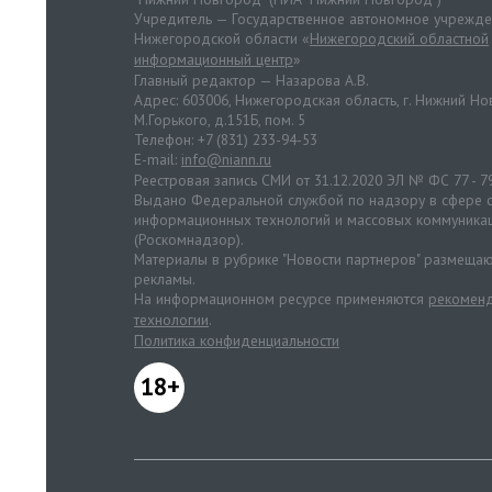
Учредитель — Государственное автономное учрежд
Нижегородской области «
Нижегородский областной
информационный центр
»
Главный редактор — Назарова А.В.
Адрес: 603006, Нижегородская область, г. Нижний Нов
М.Горького, д.151Б, пом. 5
Телефон: +7 (831) 233-94-53
E-mail:
info@niann.ru
Реестровая запись СМИ от 31.12.2020 ЭЛ № ФС 77 - 7
Выдано Федеральной службой по надзору в сфере с
информационных технологий и массовых коммуника
(Роскомнадзор).
Материалы в рубрике "Новости партнеров" размещаю
рекламы.
На информационном ресурсе применяются
рекоменд
технологии
.
Политика конфиденциальности
18+