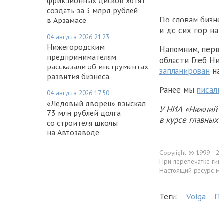
фрикционных дисков хотят
создать за 3 млрд рублей
По словам бизн
в Арзамасе
и до сих пор на
04 августа 2026 21:23
Нижегородским
Напомним, пер
предпринимателям
области Глеб Н
рассказали об инструментах
запланирован
на
развития бизнеса
Ранее мы
писал
04 августа 2026 17:50
«Ледовый дворец» взыскал
У НИА «Нижний 
73 млн рублей долга
в курсе главны
со строителя школы
на Автозаводе
Copyright © 1999—2
При перепечатке ги
Настоящий ресурс 
Теги:
Volga
П