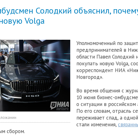
мбудсмен Солодкий объяснил, почему
новую Volga
Уполномоченный по защит
предпринимателей в Ниж
области Павел Солодкий 
покупать новую Volga, со
корреспондент НИА «Ни
Новгород».
Во время общения с журн
10 июня бизнес-омбудсме
о ситуации в российском 
По его словам, отрасль с
переживает спад, а одной
оложанин
стали изменения,
связанн
ым сбором.