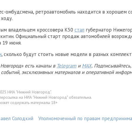
ес-омбудсмена, ретроавтомобиль находится в хорошем с
 ходу.
вым владельцем кроссовера K50
стал
губернатор Нижего
икитин. Официальный старт продаж автомобилей возрожд
 19 июня.
и
, сколько будут стоить новые модели в разных комплект
Новгород» есть каналы в
Telegram
и
MAX
. Подписывайтесь,
х событий, эксклюзивных материалов и оперативной информ
025 НИА "Нижний Новгород".
перссылка на НИА "Нижний Новгород" обязательна.
может содержать материалы 18+
авел Солодкий
Уполномоченный по правам предприним