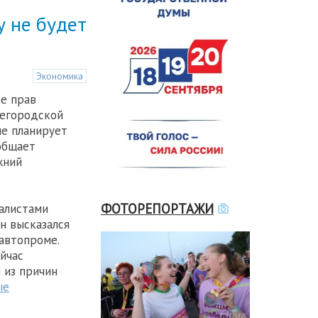
 не будет
Экономика
е прав
егородской
не планирует
общает
жний
ФОТОРЕПОРТАЖИ
алистами
н высказался
автопроме.
ейчас
 из причин
ые