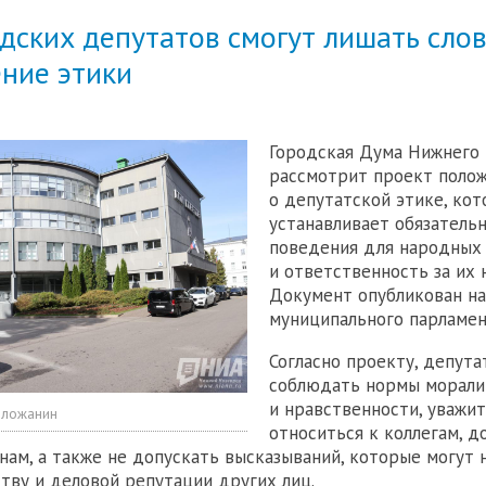
дских депутатов смогут лишать сло
ние этики
Городская Дума Нижнего
рассмотрит проект поло
о депутатской этике, ко
устанавливает обязатель
поведения для народных
и ответственность за их 
Документ опубликован на
муниципального парламен
Согласно проекту, депут
соблюдать нормы морали
и нравственности, уважи
оложанин
относиться к коллегам, 
нам, а также не допускать высказываний, которые могут
ству и деловой репутации других лиц.