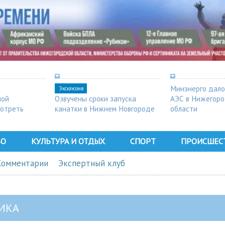
Минэнерго дало
Эксклюзив
ной
Озвучены сроки запуска
АЭС в Нижегор
мотреть
канатки в Нижнем Новгороде
области
ВО
КУЛЬТУРА И ОТДЫХ
СПОРТ
ПРОИСШЕС
Комментарии
Экспертный клуб
ИКА