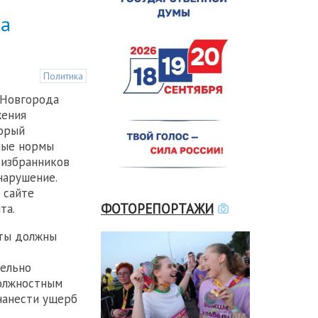
ва
Политика
 Новгорода
жения
торый
ные нормы
 избранников
нарушение.
 сайте
ФОТОРЕПОРТАЖИ
та.
аты должны
тельно
должностным
 нанести ущерб