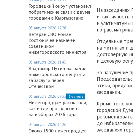
Городецкий округ установил
На заседаниях 
побратимские связи с двумя
и тактичность,
городами в Кыргызстане
и ультиматумы 
05 августа 2026 12:28
по рассматрива
Ветеран СВО Роман
Костюничев назначен
Отдельные треб
советником
на митингах и 
нижегородского министра
достоверную ин
и деловую репу
05 августа 2026 11:43
Владимир Путин наградил
За нарушение п
нижегородского депутата
Председательс
за заслуги перед
этики, предлож
Отечеством
заседании.
05 августа 2026 09:35
Эксклюзив
Нижегородцам рассказали,
Кроме того, во
как и где проголосовать
городской Думы
на выборах 2026 года
рекомендовать 
до избирателей
04 августа 2026 14:26
заседаниях гор
Около 1500 нижегородцев