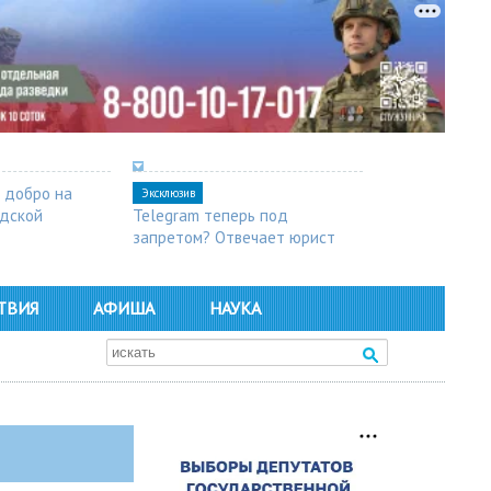
 добро на
Эксклюзив
одской
Telegram теперь под
запретом? Отвечает юрист
ТВИЯ
АФИША
НАУКА