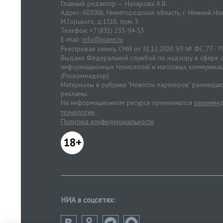
Главный редактор — Назарова А.В.
Адрес: 603006, Нижегородская область, г. Нижний Нов
М.Горького, д.151Б, пом. 5
Телефон: +7 (831) 233-94-53
E-mail:
info@niann.ru
Реестровая запись СМИ от 31.12.2020 ЭЛ № ФС 77 - 7
Выдано Федеральной службой по надзору в сфере с
информационных технологий и массовых коммуника
(Роскомнадзор).
Материалы в рубрике "Новости партнеров" размещаю
рекламы.
На информационном ресурсе применяются
рекоменд
технологии
.
Политика конфиденциальности
18+
НИА в соцсетях: