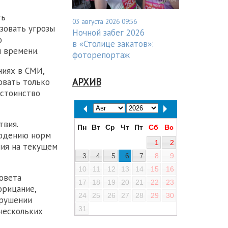
ть
03 августа 2026 09:56
ьзовать угрозы
Ночной забег 2026
о
в «Столице закатов»:
 времени.
фоторепортаж
ниях в СМИ,
АРХИВ
овать только
остоинство
твия.
Пн
Вт
Ср
Чт
Пт
Сб
Вс
людению норм
1
2
ния на текущем
3
4
5
6
7
8
9
10
11
12
13
14
15
16
овета
17
18
19
20
21
22
23
орицание,
24
25
26
27
28
29
30
арушении
31
 нескольких