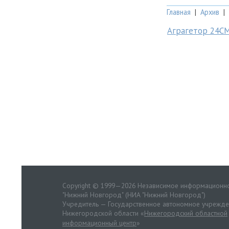
Главная
|
Архив
|
Аграгетор 24С
Copyright © 1999—2026 Независимое информационно
"Нижний Новгород" (НИА "Нижний Новгород")
Учредитель — Государственное автономное учрежд
Нижегородской области «
Нижегородский областной
информационный центр
»