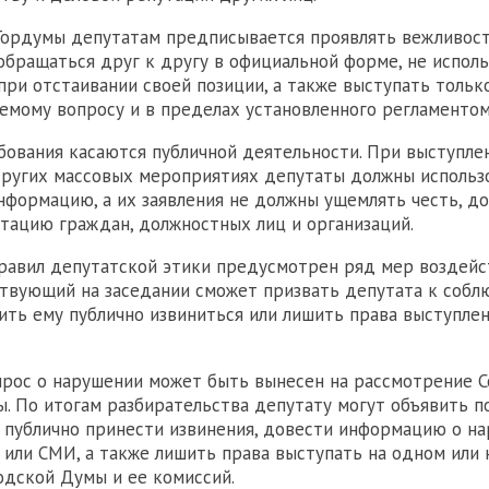
Гордумы депутатам предписывается проявлять вежливос
 обращаться друг к другу в официальной форме, не испол
при отстаивании своей позиции, а также выступать тольк
емому вопросу и в пределах установленного регламентом
ования касаются публичной деятельности. При выступле
других массовых мероприятиях депутаты должны использ
формацию, а их заявления не должны ущемлять честь, д
тацию граждан, должностных лиц и организаций.
равил депутатской этики предусмотрен ряд мер воздейс
твующий на заседании сможет призвать депутата к соб
ить ему публично извиниться или лишить права выступле
прос о нарушении может быть вынесен на рассмотрение С
. По итогам разбирательства депутату могут объявить п
публично принести извинения, довести информацию о н
 или СМИ, а также лишить права выступать на одном или
одской Думы и ее комиссий.