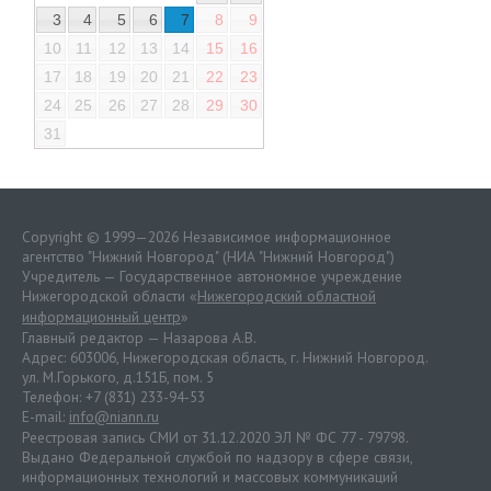
3
4
5
6
7
8
9
10
11
12
13
14
15
16
17
18
19
20
21
22
23
24
25
26
27
28
29
30
31
Copyright © 1999—2026 Независимое информационное
агентство "Нижний Новгород" (НИА "Нижний Новгород")
Учредитель — Государственное автономное учреждение
Нижегородской области «
Нижегородский областной
информационный центр
»
Главный редактор — Назарова А.В.
Адрес: 603006, Нижегородская область, г. Нижний Новгород.
ул. М.Горького, д.151Б, пом. 5
Телефон: +7 (831) 233-94-53
E-mail:
info@niann.ru
Реестровая запись СМИ от 31.12.2020 ЭЛ № ФС 77 - 79798.
Выдано Федеральной службой по надзору в сфере связи,
информационных технологий и массовых коммуникаций