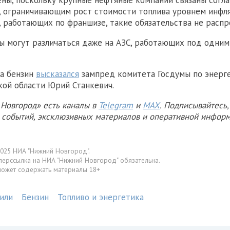
ены, поскольку крупные нефтяные компании связаны согл
, ограничивающим рост стоимости топлива уровнем инфля
, работающих по франшизе, такие обязательства не распр
ны могут различаться даже на АЗС, работающих под одним
на бензин
высказался
зампред комитета Госдумы по энерге
ой области Юрий Станкевич.
Новгород» есть каналы в
Telegram
и
MAX
. Подписывайтесь,
х событий, эксклюзивных материалов и оперативной информ
025 НИА "Нижний Новгород".
перссылка на НИА "Нижний Новгород" обязательна.
может содержать материалы 18+
или
Бензин
Топливо и энергетика