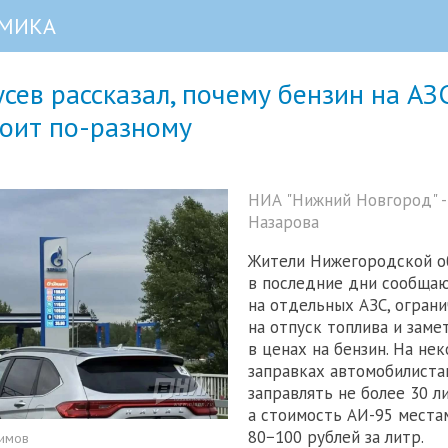
МИКА
усев рассказал, почему бензин на АЗ
тоит по-разному
НИА "Нижний Новгород" -
Назарова
Жители Нижегородской о
в последние дни сообщаю
на отдельных АЗС, огран
на отпуск топлива и заме
в ценах на бензин. На не
заправках автомобилист
заправлять не более 30 ли
а стоимость АИ-95 места
80−100 рублей за литр.
симов