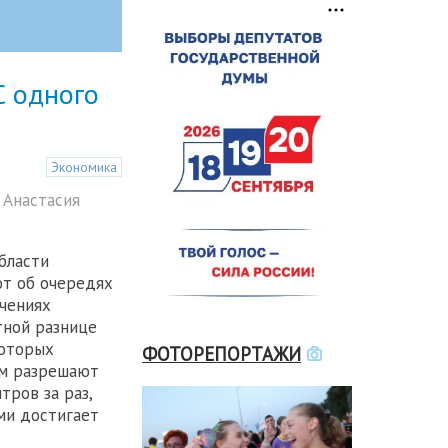
С одного
Экономика
 Анастасия
бласти
т об очередях
ичениях
тной разнице
которых
ФОТОРЕПОРТАЖИ
ам разрешают
тров за раз,
ми достигает