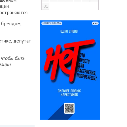
ашением
ции.
31
остраняются.
 брендом,
СОЦРЕКЛАМА
тике, депутат
 чтобы быть
ации.