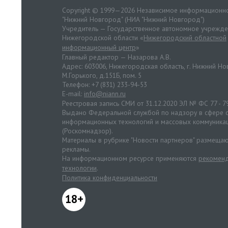
Copyright © 1999—2026 Независимое информационно
"Нижний Новгород" (НИА "Нижний Новгород")
Учредитель — Государственное автономное учрежд
Нижегородской области «
Нижегородский областной
информационный центр
»
Главный редактор — Назарова А.В.
Адрес: 603006, Нижегородская область, г. Нижний Нов
М.Горького, д.151Б, пом. 5
Телефон: +7 (831) 233-94-53
E-mail:
info@niann.ru
Реестровая запись СМИ от 31.12.2020 ЭЛ № ФС 77 - 7
Выдано Федеральной службой по надзору в сфере с
информационных технологий и массовых коммуника
(Роскомнадзор).
Материалы в рубрике "Новости партнеров" размещаю
рекламы.
На информационном ресурсе применяются
рекоменд
технологии
.
Политика конфиденциальности
18+