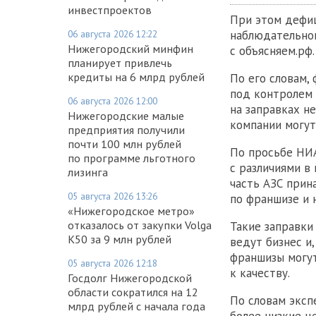
инвестпроектов
При этом дефиц
06 августа 2026 12:22
наблюдательног
Нижегородский минфин
с объясняем.рф.
планирует привлечь
кредиты на 6 млрд рублей
По его словам,
под контролем 
06 августа 2026 12:00
на заправках н
Нижегородские малые
компании могут
предприятия получили
почти 100 млн рублей
По просьбе НИ
по программе льготного
с различиями в
лизинга
часть АЗС прин
05 августа 2026 13:26
по франшизе и 
«Нижегородское метро»
отказалось от закупки Volga
Такие заправки
K50 за 9 млн рублей
ведут бизнес и
франшизы могут
05 августа 2026 12:18
к качеству.
Госдолг Нижегородской
области сократился на 12
По словам эксп
млрд рублей с начала года