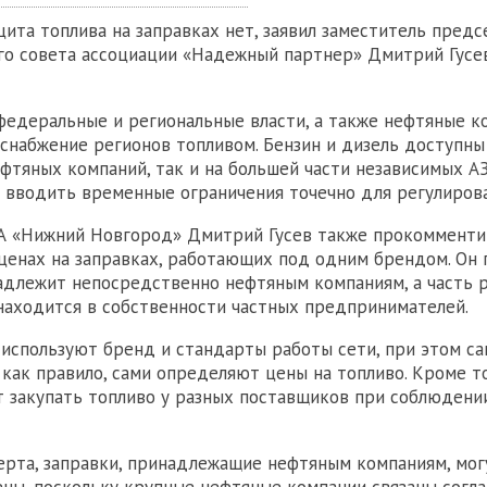
ита топлива на заправках нет, заявил заместитель предс
о совета ассоциации «Надежный партнер» Дмитрий Гусе
 федеральные и региональные власти, а также нефтяные 
снабжение регионов топливом. Бензин и дизель доступны
ефтяных компаний, так и на большей части независимых А
 вводить временные ограничения точечно для регулирова
А «Нижний Новгород» Дмитрий Гусев также прокомменти
 ценах на заправках, работающих под одним брендом. Он п
адлежит непосредственно нефтяным компаниям, а часть 
находится в собственности частных предпринимателей.
 используют бренд и стандарты работы сети, при этом с
, как правило, сами определяют цены на топливо. Кроме т
 закупать топливо у разных поставщиков при соблюдени
ерта, заправки, принадлежащие нефтяным компаниям, мо