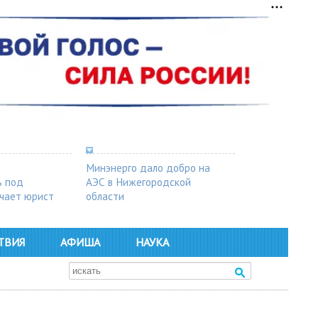
Минэнерго дало добро на
ь под
АЭС в Нижегородской
чает юрист
области
ТВИЯ
АФИША
НАУКА