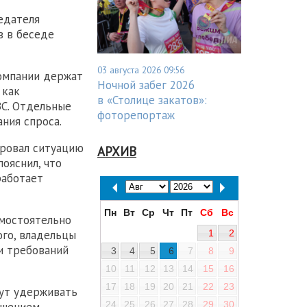
едателя
в в беседе
03 августа 2026 09:56
компании держат
Ночной забег 2026
 как
в «Столице закатов»:
ЗС. Отдельные
фоторепортаж
ния спроса.
ровал ситуацию
АРХИВ
ояснил, что
работает
Пн
Вт
Ср
Чт
Пт
Сб
Вс
амостоятельно
1
2
ого, владельцы
и требований
3
4
5
6
7
8
9
10
11
12
13
14
15
16
17
18
19
20
21
22
23
гут удерживать
24
25
26
27
28
29
30