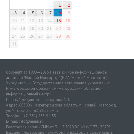
1
2
3
4
5
6
7
8
9
10
11
12
13
14
15
16
17
18
19
20
21
22
23
24
25
26
27
28
29
30
31
Copyright © 1999—2026 Независимое информационное
агентство "Нижний Новгород" (НИА "Нижний Новгород")
Учредитель — Государственное автономное учреждение
Нижегородской области «
Нижегородский областной
информационный центр
»
Главный редактор — Назарова А.В.
Адрес: 603006, Нижегородская область, г. Нижний Новгород.
ул. М.Горького, д.151Б, пом. 5
Телефон: +7 (831) 233-94-53
E-mail:
info@niann.ru
Реестровая запись СМИ от 31.12.2020 ЭЛ № ФС 77 - 79798.
Выдано Федеральной службой по надзору в сфере связи,