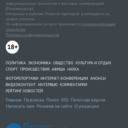
информационных технологий и массовых коммуникаций
(Роскомнадзор).
Материалы в рубрике "Новости партнеров" размещаются на
правах рекламы.
На информационном ресурсе применяются
рекомендательные
технологии
.
Политика конфиденциальности
18+
ПОЛИТИКА
ЭКОНОМИКА
ОБЩЕСТВО
КУЛЬТУРА И ОТДЫХ
СПОРТ
ПРОИСШЕСТВИЯ
АФИША
НАУКА
ФОТОРЕПОРТАЖИ
ИНТЕРНЕТ-КОНФЕРЕНЦИИ
АНОНСЫ
ВИДЕОКОНТЕНТ
ИНТЕРВЬЮ
КОММЕНТАРИИ
РЕЙТИНГ НОВОСТЕЙ
Главная
Подписка
Поиск
RSS
Печатная версия
Написать нам
Реклама на сайте
О редакции