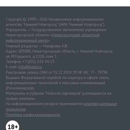
Copyright © 1999—2026 Независимое информационное
агентство "Нижний Новгород" (НИА "Нижний Новгород")
Учредитель — Государственное автономное учреждение
Нижегородской области «
Нижегородский областной
информационный центр
»
Главный редактор — Назарова А.В.
Адрес: 603006, Нижегородская область, г. Нижний Новгород.
ул. М.Горького, д.151Б, пом. 5
Телефон: +7 (831) 233-94-53
E-mail:
info@niann.ru
Реестровая запись СМИ от 31.12.2020 ЭЛ № ФС 77 - 79798.
Выдано Федеральной службой по надзору в сфере связи,
информационных технологий и массовых коммуникаций
(Роскомнадзор).
Материалы в рубрике "Новости партнеров" размещаются на
правах рекламы.
На информационном ресурсе применяются
рекомендательные
технологии
.
Политика конфиденциальности
18+