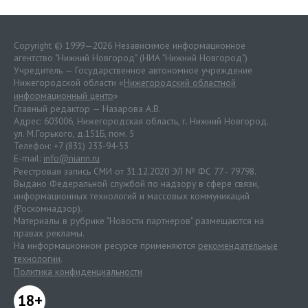
Copyright © 1999—2026 Независимое информационное
агентство "Нижний Новгород" (НИА "Нижний Новгород")
Учредитель — Государственное автономное учреждение
Нижегородской области «
Нижегородский областной
информационный центр
»
Главный редактор — Назарова А.В.
Адрес: 603006, Нижегородская область, г. Нижний Новгород.
ул. М.Горького, д.151Б, пом. 5
Телефон: +7 (831) 233-94-53
E-mail:
info@niann.ru
Реестровая запись СМИ от 31.12.2020 ЭЛ № ФС 77 - 79798.
Выдано Федеральной службой по надзору в сфере связи,
информационных технологий и массовых коммуникаций
(Роскомнадзор).
Материалы в рубрике "Новости партнеров" размещаются на
правах рекламы.
На информационном ресурсе применяются
рекомендательные
технологии
.
Политика конфиденциальности
18+