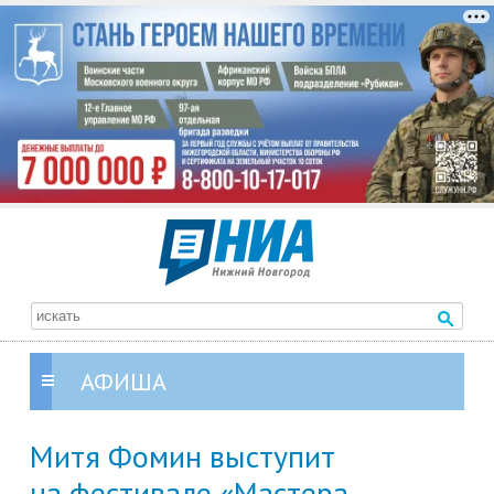
АФИША
Митя Фомин выступит
на фестивале «Мастера