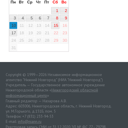
Пн
Вт
Ср
Чт
Пт
Сб
Вс
1
2
3
4
5
6
7
8
9
10
11
12
13
14
15
16
17
18
19
20
21
22
23
24
25
26
27
28
29
30
31
Copyright © 1999—2026 Независимое информационное
агентство "Нижний Новгород" (НИА "Нижний Новгород")
Учредитель — Государственное автономное учреждение
Нижегородской области «
Нижегородский областной
информационный центр
»
Главный редактор — Назарова А.В.
Адрес: 603006, Нижегородская область, г. Нижний Новгород.
ул. М.Горького, д.151Б, пом. 5
Телефон: +7 (831) 233-94-53
E-mail:
info@niann.ru
Реестровая запись СМИ от 31.12.2020 ЭЛ № ФС 77 - 79798.