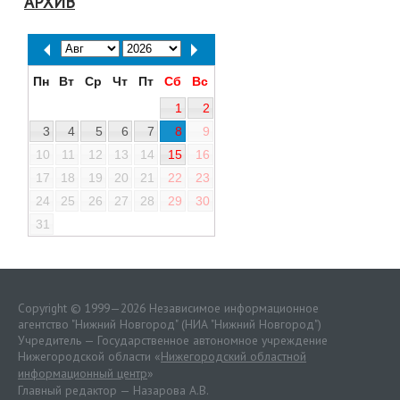
АРХИВ
Пн
Вт
Ср
Чт
Пт
Сб
Вс
1
2
3
4
5
6
7
8
9
10
11
12
13
14
15
16
17
18
19
20
21
22
23
24
25
26
27
28
29
30
31
Copyright © 1999—2026 Независимое информационное
агентство "Нижний Новгород" (НИА "Нижний Новгород")
Учредитель — Государственное автономное учреждение
Нижегородской области «
Нижегородский областной
информационный центр
»
Главный редактор — Назарова А.В.