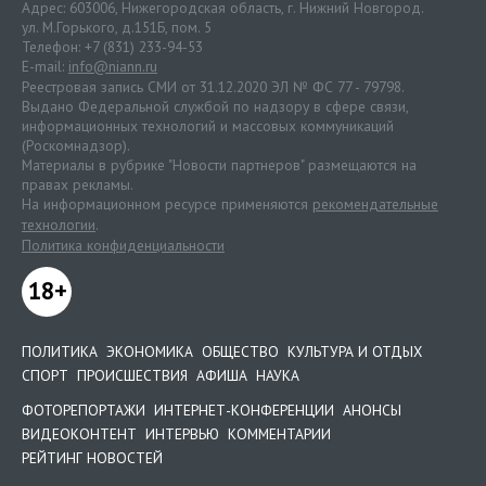
Адрес: 603006, Нижегородская область, г. Нижний Новгород.
ул. М.Горького, д.151Б, пом. 5
Телефон: +7 (831) 233-94-53
E-mail:
info@niann.ru
Реестровая запись СМИ от 31.12.2020 ЭЛ № ФС 77 - 79798.
Выдано Федеральной службой по надзору в сфере связи,
информационных технологий и массовых коммуникаций
(Роскомнадзор).
Материалы в рубрике "Новости партнеров" размещаются на
правах рекламы.
На информационном ресурсе применяются
рекомендательные
технологии
.
Политика конфиденциальности
18+
ПОЛИТИКА
ЭКОНОМИКА
ОБЩЕСТВО
КУЛЬТУРА И ОТДЫХ
СПОРТ
ПРОИСШЕСТВИЯ
АФИША
НАУКА
ФОТОРЕПОРТАЖИ
ИНТЕРНЕТ-КОНФЕРЕНЦИИ
АНОНСЫ
ВИДЕОКОНТЕНТ
ИНТЕРВЬЮ
КОММЕНТАРИИ
РЕЙТИНГ НОВОСТЕЙ