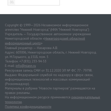
31
Copyright © 1999—2026 Независимое информационное
агентство "Нижний Новгород" (НИА "Нижний Новгород")
Учредитель — Государственное автономное учреждение
Нижегородской области «
Нижегородский областной
информационный центр
»
Главный редактор — Назарова А.В.
Адрес: 603006, Нижегородская область, г. Нижний Новгород.
ул. М.Горького, д.151Б, пом. 5
Телефон: +7 (831) 233-94-53
E-mail:
info@niann.ru
Реестровая запись СМИ от 31.12.2020 ЭЛ № ФС 77 - 79798.
Выдано Федеральной службой по надзору в сфере связи,
информационных технологий и массовых коммуникаций
(Роскомнадзор).
Материалы в рубрике "Новости партнеров" размещаются на
правах рекламы.
На информационном ресурсе применяются
рекомендательные
технологии
.
Политика конфиденциальности