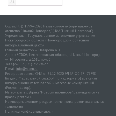
31
Copyright © 1999—2026 Независимое информационное
агентство "Нижний Новгород" (НИА "Нижний Новгород")
Учредитель — Государственное автономное учреждение
Нижегородской области «
Нижегородский областной
информационный центр
»
Главный редактор — Назарова А.В.
Адрес: 603006, Нижегородская область, г. Нижний Новгород.
ул. М.Горького, д.151Б, пом. 5
Телефон: +7 (831) 233-94-53
E-mail:
info@niann.ru
Реестровая запись СМИ от 31.12.2020 ЭЛ № ФС 77 - 79798.
Выдано Федеральной службой по надзору в сфере связи,
информационных технологий и массовых коммуникаций
(Роскомнадзор).
Материалы в рубрике "Новости партнеров" размещаются на
правах рекламы.
На информационном ресурсе применяются
рекомендательные
технологии
.
Политика конфиденциальности