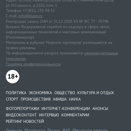
ул. М.Горького, д.151Б, пом. 5
Телефон: +7 (831) 233-94-53
E-mail:
info@niann.ru
Реестровая запись СМИ от 31.12.2020 ЭЛ № ФС 77 - 79798.
Выдано Федеральной службой по надзору в сфере связи,
информационных технологий и массовых коммуникаций
(Роскомнадзор).
Материалы в рубрике "Новости партнеров" размещаются на
правах рекламы.
На информационном ресурсе применяются
рекомендательные
технологии
.
Политика конфиденциальности
18+
ПОЛИТИКА
ЭКОНОМИКА
ОБЩЕСТВО
КУЛЬТУРА И ОТДЫХ
СПОРТ
ПРОИСШЕСТВИЯ
АФИША
НАУКА
ФОТОРЕПОРТАЖИ
ИНТЕРНЕТ-КОНФЕРЕНЦИИ
АНОНСЫ
ВИДЕОКОНТЕНТ
ИНТЕРВЬЮ
КОММЕНТАРИИ
РЕЙТИНГ НОВОСТЕЙ
Главная
Подписка
Поиск
RSS
Печатная версия