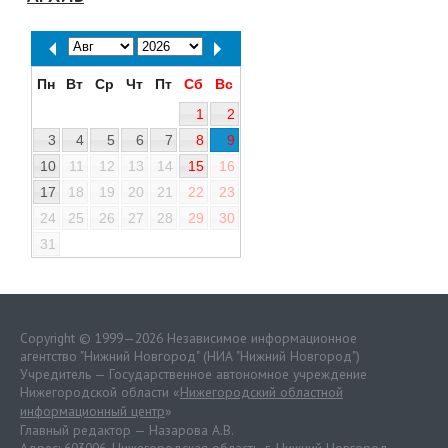
Пн
Вт
Ср
Чт
Пт
Сб
Вс
1
2
3
4
5
6
7
8
9
10
11
12
13
14
15
16
17
18
19
20
21
22
23
24
25
26
27
28
29
30
31
Copyright © 1999—2026 Независимое информационное
агентство "Нижний Новгород" (НИА "Нижний Новгород")
Учредитель — Государственное автономное учреждение
Нижегородской области «
Нижегородский областной
информационный центр
»
Главный редактор — Назарова А.В.
Адрес: 603006, Нижегородская область, г. Нижний Новгород.