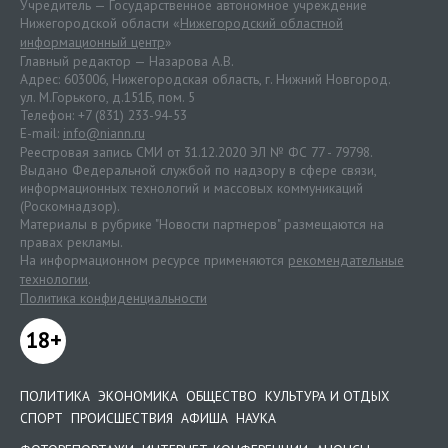
Учредитель — Государственное автономное учреждение
Нижегородской области «
Нижегородский областной
информационный центр
»
Главный редактор — Назарова А.В.
Адрес: 603006, Нижегородская область, г. Нижний Новгород.
ул. М.Горького, д.151Б, пом. 5
Телефон: +7 (831) 233-94-53
E-mail:
info@niann.ru
Реестровая запись СМИ от 31.12.2020 ЭЛ № ФС 77 - 79798.
Выдано Федеральной службой по надзору в сфере связи,
информационных технологий и массовых коммуникаций
(Роскомнадзор).
Материалы в рубрике "Новости партнеров" размещаются на
правах рекламы.
На информационном ресурсе применяются
рекомендательные
технологии
.
Политика конфиденциальности
18+
ПОЛИТИКА
ЭКОНОМИКА
ОБЩЕСТВО
КУЛЬТУРА И ОТДЫХ
СПОРТ
ПРОИСШЕСТВИЯ
АФИША
НАУКА