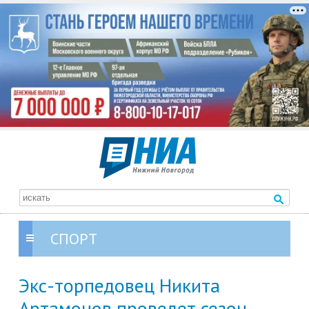
СПОРТ
Экс-торпедовец Никита
Артамонов проведет сезон