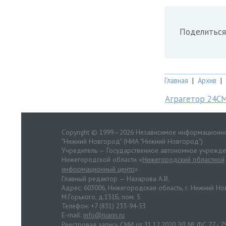
Поделиться
Главная
|
Архив
|
Аграгетор 24С
Copyright © 1999—2026 Независимое информационно
"Нижний Новгород" (НИА "Нижний Новгород")
Учредитель — Государственное автономное учрежд
Нижегородской области «
Нижегородский областной
информационный центр
»
Главный редактор — Назарова А.В.
Адрес: 603006, Нижегородская область, г. Нижний Нов
М.Горького, д.151Б, пом. 5
Телефон: +7 (831) 233-94-53
E-mail:
info@niann.ru
Реестровая запись СМИ от 31.12.2020 ЭЛ № ФС 77 - 7