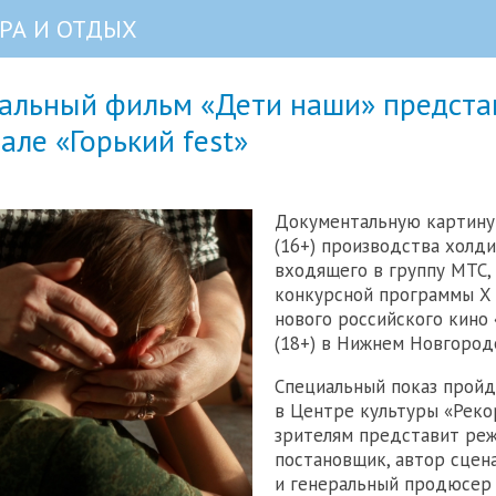
РА И ОТДЫХ
альный фильм «Дети наши» предста
але «Горький fest»
Документальную картину
(16+) производства холд
входящего в группу МТС,
конкурсной программы X
нового российского кино 
(18+) в Нижнем Новгород
Специальный показ пройд
в Центре культуры «Реко
зрителям представит реж
постановщик, автор сцен
и генеральный продюсер