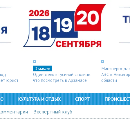
Минэнерго дал
Эксклюзив
под
Один день в гусиной столице:
АЭС в Нижего
ает юрист
что посмотреть в Арзамасе
области
ВО
КУЛЬТУРА И ОТДЫХ
СПОРТ
ПРОИСШЕС
Комментарии
Экспертный клуб