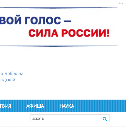
о добро на
родской
ТВИЯ
АФИША
НАУКА