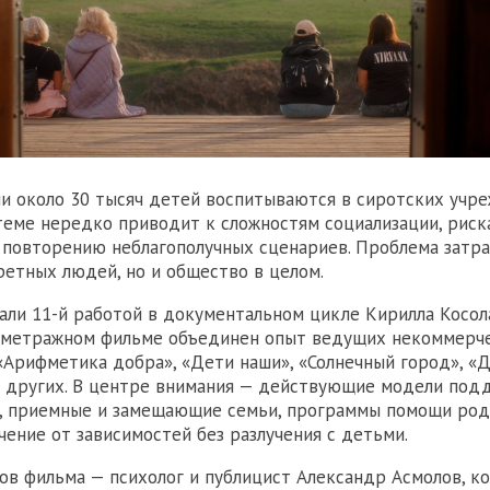
ии около 30 тысяч детей воспитываются в сиротских учр
теме нередко приводит к сложностям социализации, риск
 повторению неблагополучных сценариев. Проблема затра
ретных людей, но и общество в целом.
али 11-й работой в документальном цикле Кирилла Косол
нометражном фильме объединен опыт ведущих некоммерч
«Арифметика добра», «Дети наши», «Солнечный город», «
 других. В центре внимания — действующие модели под
, приемные и замещающие семьи, программы помощи род
ение от зависимостей без разлучения с детьми.
ов фильма — психолог и публицист Александр Асмолов, к