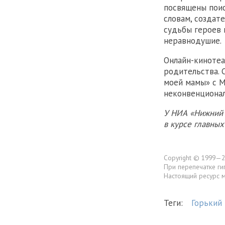
посвящены поис
словам, создат
судьбы героев 
неравнодушие.
Онлайн-кинотеа
родительства. 
моей мамы» с М
неконвенционал
У НИА «Нижний 
в курсе главны
Copyright © 1999—2
При перепечатке ги
Настоящий ресурс 
Теги:
Горький 