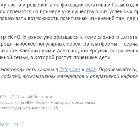
ку света и решений, а не фиксации негатива и безысходно
ели стремятся на примере уже существующих успешных п
показывать возможность позитивных изменений там, где 
тр «КИОН» ранее уже обращался к теме сложного детств
Среди наиболее популярных проектов платформы — сериа
акаром Хлебниковым и Александрой Урсуляк, посвященн
ьной семьи, в которой растут приемные дети.
Новгород» есть каналы в
Telegram
и
MAX
. Подписывайтесь,
х событий, эксклюзивных материалов и оперативной информ
025 НИА "Нижний Новгород".
перссылка на НИА "Нижний Новгород" обязательна.
может содержать материалы 18+
fest
МТС