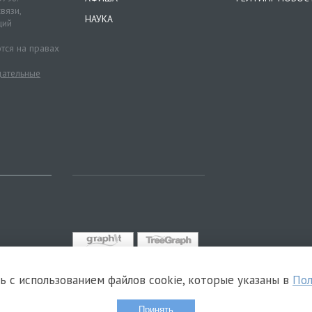
вязи,
НАУКА
ций
тся на правах
ательные
сь с использованием файлов cookie, которые указаны в
Пол
Принять