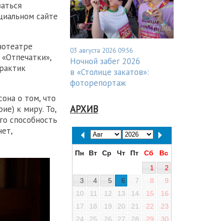
ваться
циальном сайте
нотеатре
03 августа 2026 09:56
 «Отпечатки»,
Ночной забег 2026
практик
в «Столице закатов»:
фоторепортаж
она о том, что
АРХИВ
е) к миру. То,
го способность
нет,
Пн
Вт
Ср
Чт
Пт
Сб
Вс
1
2
3
4
5
6
7
8
9
10
11
12
13
14
15
16
17
18
19
20
21
22
23
24
25
26
27
28
29
30