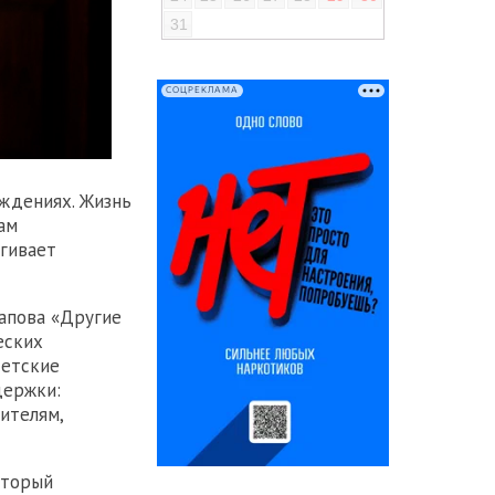
31
СОЦРЕКЛАМА
еждениях. Жизнь
ам
гивает
апова «Другие
еских
Детские
держки:
ителям,
оторый