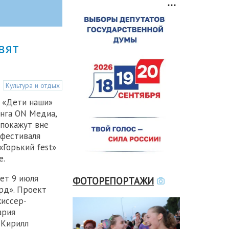
вят
Культура и отдых
 «Дети наши»
инга ON Медиа,
 покажут вне
 фестиваля
«Горький fest»
е.
ет 9 июля
ФОТОРЕПОРТАЖИ
рд». Проект
иссер-
ария
 Кирилл