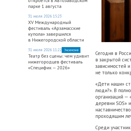
откроется в Автозаводском
парке 1 августа
31 июля 2026 15:23
XV Международный
фестиваль «Арзамасские
купола» завершился
в Нижегородской области
31 июля 2026 11:22
Эксклюзив
Сегодня в Росс
Театр без сцены: чем удивит
в закрытой сис
нижегородцев фестиваль
зависимостей и
«Специфик — 2026»
не только конк
«Дети наши» ст
люди?». В пол
организаций — 
деревни SOS» и
наставничество
проходящим леч
Среди участник