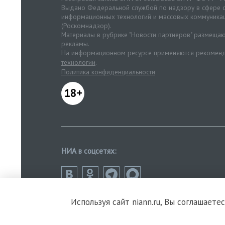
Выдано Федеральной службой по надзору в сфере с
информационных технологий и массовых коммуника
(Роскомнадзор).
Материалы в рубрике "Новости партнеров" размещаю
рекламы.
На информационном ресурсе применяются
рекоменд
технологии
.
Политика конфиденциальности
18+
НИА в соцсетях:
Используя сайт niann.ru, Вы соглашаете