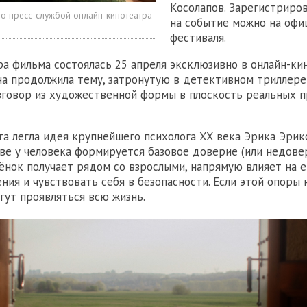
Косолапов. Зарегистриро
о пресс-службой онлайн-кинотеатра
на событие можно на офи
фестиваля.
а фильма состоялась 25 апреля эксклюзивно в онлайн-ки
а продолжила тему, затронутую в детективном триллере
зговор из художественной формы в плоскость реальных 
та легла идея крупнейшего психолога XX века Эрика Эрикс
ве у человека формируется базовое доверие (или недовери
ёнок получает рядом со взрослыми, напрямую влияет на е
ния и чувствовать себя в безопасности. Если этой опоры 
гут проявляться всю жизнь.