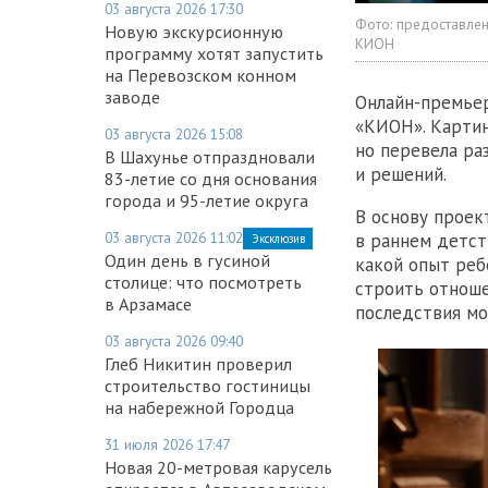
03 августа 2026 17:30
Фото:
предоставлен
Новую экскурсионную
КИОН
программу хотят запустить
на Перевозском конном
заводе
Онлайн-премьер
«КИОН». Картин
03 августа 2026 15:08
но перевела ра
В Шахунье отпраздновали
и решений.
83-летие со дня основания
города и 95-летие округа
В основу проек
03 августа 2026 11:02
в раннем детст
Эксклюзив
Один день в гусиной
какой опыт реб
столице: что посмотреть
строить отноше
в Арзамасе
последствия мо
03 августа 2026 09:40
Глеб Никитин проверил
строительство гостиницы
на набережной Городца
31 июля 2026 17:47
Новая 20-метровая карусель