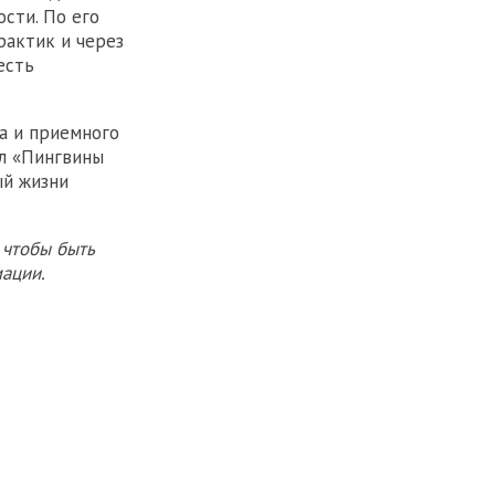
сти. По его
рактик и через
есть
а и приемного
л «Пингвины
ый жизни
 чтобы быть
ации.