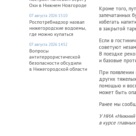
Оки в Нижнем Новгороде
Кроме того, пу
запечатанных б
07 августа 2026 15:10
избегать напит
Роспотребнадзор назвал
нижегородские водоемы,
в закрытой таре
где можно купаться
Если в гостини
07 августа 2026 14:52
советуют незам
Вопросы
В поездке реко
антитеррористической
и базовые прот
безопасности обсудили
в Нижегородской области
При появлении 
других тяжелы
помощью и восп
может быть опа
Ранее мы сообщ
У НИА «Нижний 
в курсе главны