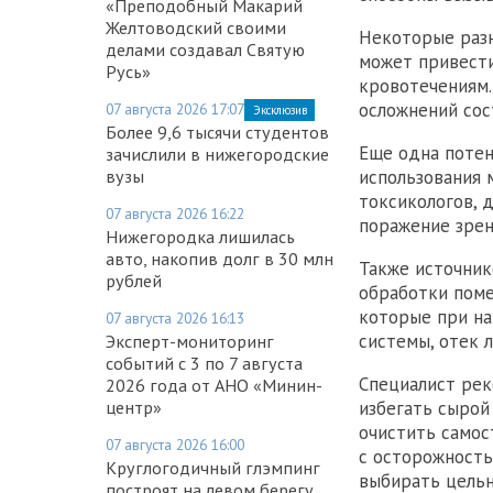
«Преподобный Макарий
Желтоводский своими
Некоторые раз
делами создавал Святую
может привести
Русь»
кровотечениям.
осложнений сос
07 августа 2026 17:07
Эксклюзив
Более 9,6 тысячи студентов
Еще одна потен
зачислили в нижегородские
вузы
использования 
токсикологов, 
07 августа 2026 16:22
поражение зрен
Нижегородка лишилась
авто, накопив долг в 30 млн
Также источник
рублей
обработки поме
которые при на
07 августа 2026 16:13
системы, отек 
Эксперт-мониторинг
событий с 3 по 7 августа
Специалист рек
2026 года от АНО «Минин-
центр»
избегать сырой
очистить самос
07 августа 2026 16:00
с осторожность
Круглогодичный глэмпинг
выбирать цельн
построят на левом берегу