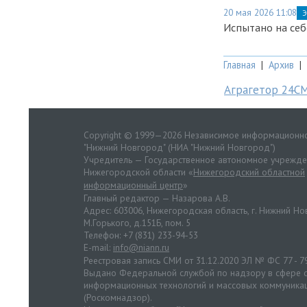
20 мая 2026 11:08
Э
Испытано на себ
Главная
|
Архив
|
Аграгетор 24С
Copyright © 1999—2026 Независимое информационно
"Нижний Новгород" (НИА "Нижний Новгород")
Учредитель — Государственное автономное учрежд
Нижегородской области «
Нижегородский областной
информационный центр
»
Главный редактор — Назарова А.В.
Адрес: 603006, Нижегородская область, г. Нижний Нов
М.Горького, д.151Б, пом. 5
Телефон: +7 (831) 233-94-53
E-mail:
info@niann.ru
Реестровая запись СМИ от 31.12.2020 ЭЛ № ФС 77 - 7
Выдано Федеральной службой по надзору в сфере с
информационных технологий и массовых коммуника
(Роскомнадзор).