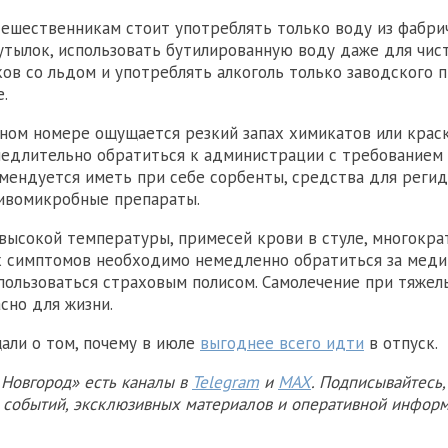
тешественникам стоит употреблять только воду из фабри
утылок, использовать бутилированную воду даже для чист
ков со льдом и употреблять алкоголь только заводского 
.
чном номере ощущается резкий запах химикатов или крас
едлительно обратиться к администрации с требованием 
мендуется иметь при себе сорбенты, средства для реги
ивомикробные препараты.
высокой температуры, примесей крови в стуле, многокра
х симптомов необходимо немедленно обратиться за мед
ользоваться страховым полисом. Самолечение при тяжел
сно для жизни.
али о том, почему в июле
выгоднее всего идти
в отпуск.
Новгород» есть каналы в
Telegram
и
MAX
. Подписывайтесь,
х событий, эксклюзивных материалов и оперативной информ