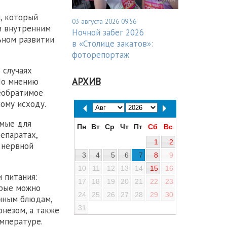
, который
03 августа 2026 09:56
и внутренним
Ночной забег 2026
ьном развитии
в «Столице закатов»:
фоторепортаж
В случаях
АРХИВ
По мнению
еобратимое
ому исходу.
емые для
Пн
Вт
Ср
Чт
Пт
Сб
Вс
епаратах,
1
2
 нервной
3
4
5
6
7
8
9
10
11
12
13
14
15
16
 питания:
17
18
19
20
21
22
23
орые можно
24
25
26
27
28
29
30
нным блюдам,
31
онезом, а также
мпературе.