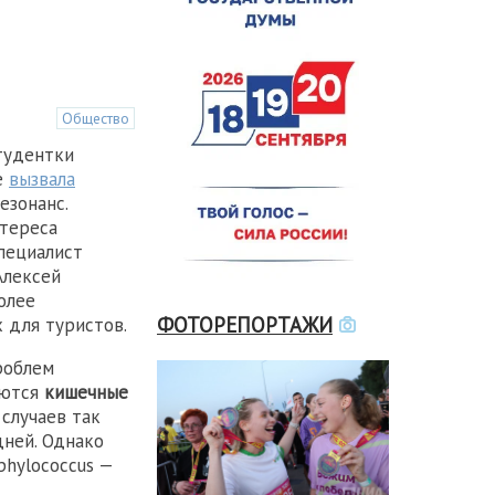
Общество
тудентки
е
вызвала
езонанс.
тереса
пециалист
Алексей
олее
ФОТОРЕПОРТАЖИ
 для туристов.
роблем
аются
кишечные
 случаев так
дней. Однако
phylococcus —