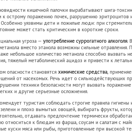
новидности кишечной палочки вырабатывают шига-токсин
 к острому поражению почек, разрушению эритроцитов 
 Особенно уязвимы дети и пожилые люди: при стремител
тояние может стать критическим в короткие сроки.
циальная угроза —
употребление суррогатного алкоголя
. 
метанола вместо этанола возможны сильные отравления. 
даже небольшое количество метанола способно вызвать н
ия, тяжелый метаболический ацидоз и привести к летальн
ом опасности становятся
химические средства
, применя
щений от насекомых. Речь идет о сильнодействующих пр
рушении техники безопасности могут вызвать поражение
легких и другие серьезные осложнения.
омендует туристам соблюдать строгие правила гигиены и
 зелени и плохо вымытых овощей, выбирать фрукты, кот
тоятельно, отдавать предпочтение термически обработа
ю относиться к блюдам из фарша, соусам и салатам с май
ые куски мяса или рыбы, приготовленные при высокой те