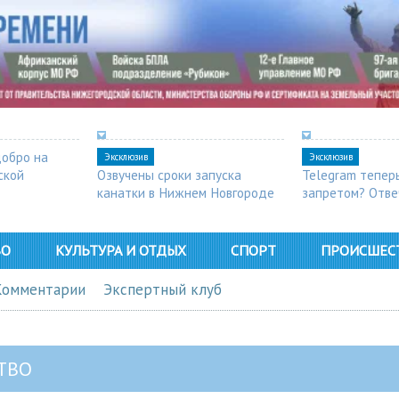
добро на
Эксклюзив
Эксклюзив
ской
Озвучены сроки запуска
Telegram тепер
канатки в Нижнем Новгороде
запретом? Отве
ВО
КУЛЬТУРА И ОТДЫХ
СПОРТ
ПРОИСШЕС
Комментарии
Экспертный клуб
ТВО