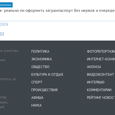
ксклюзив
е: реально ли оформить загранпаспорт без нервов и очереде
2026
МИ
е агентство
ПОЛИТИКА
ФОТОРЕПОРТАЖ
ЭКОНОМИКА
ИНТЕРНЕТ-КОНФ
ение
ОБЩЕСТВО
АНОНСЫ
КУЛЬТУРА И ОТДЫХ
ВИДЕОКОНТЕНТ
город. ул.
СПОРТ
ИНТЕРВЬЮ
ПРОИСШЕСТВИЯ
КОММЕНТАРИИ
9798.
АФИША
РЕЙТИНГ НОВОС
вязи,
НАУКА
ций