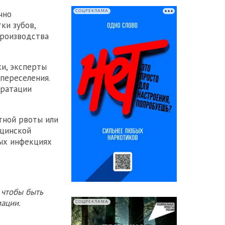
СОЦРЕКЛАМА
чно
ки зубов,
производства
ки, эксперты
переселения.
дратации
тной рвоты или
ицинской
ых инфекциях
 чтобы быть
ации.
СОЦРЕКЛАМА