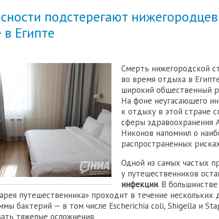
асности подстерегают нижегородцев
 в Египте
Смерть нижегородской с
во время отдыха в Египт
широкий общественный р
На фоне неугасающего ин
к отдыху в этой стране с
сферы здравоохранения 
Никонов напомнил о наиб
распространенных рисках
Одной из самых частых п
у путешественников ост
инфекции
. В большинстве
арея путешественника» проходит в течение нескольких 
ы бактерий — в том числе Escherichia coli, Shigella и Sta
ать тяжелые осложнения.