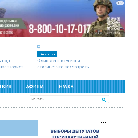
Эксклюзив
ь под
Один день в гусиной
чает юрист
столице: что посмотреть
в Арзамасе
ТВИЯ
АФИША
НАУКА