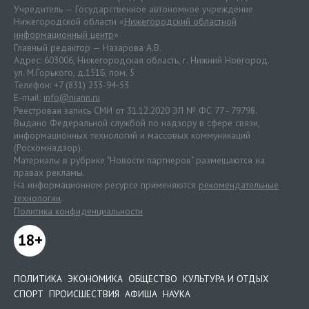
Учредитель — Государственное автономное учреждение
Нижегородской области «
Нижегородский областной
информационный центр
»
Главный редактор — Назарова А.В.
Адрес: 603006, Нижегородская область, г. Нижний Новгород.
ул. М.Горького, д.151Б, пом. 5
Телефон: +7 (831) 233-94-53
E-mail:
info@niann.ru
Реестровая запись СМИ от 31.12.2020 ЭЛ № ФС 77 - 79798.
Выдано Федеральной службой по надзору в сфере связи,
информационных технологий и массовых коммуникаций
(Роскомнадзор).
Материалы в рубрике "Новости партнеров" размещаются на
правах рекламы.
На информационном ресурсе применяются
рекомендательные
технологии
.
Политика конфиденциальности
18+
ПОЛИТИКА
ЭКОНОМИКА
ОБЩЕСТВО
КУЛЬТУРА И ОТДЫХ
СПОРТ
ПРОИСШЕСТВИЯ
АФИША
НАУКА