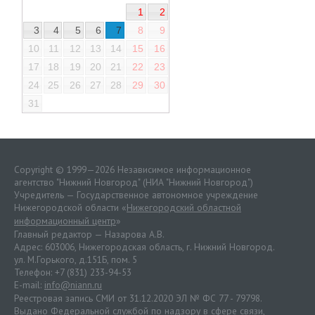
1
2
3
4
5
6
7
8
9
10
11
12
13
14
15
16
17
18
19
20
21
22
23
24
25
26
27
28
29
30
31
Copyright © 1999—2026 Независимое информационное
агентство "Нижний Новгород" (НИА "Нижний Новгород")
Учредитель — Государственное автономное учреждение
Нижегородской области «
Нижегородский областной
информационный центр
»
Главный редактор — Назарова А.В.
Адрес: 603006, Нижегородская область, г. Нижний Новгород.
ул. М.Горького, д.151Б, пом. 5
Телефон: +7 (831) 233-94-53
E-mail:
info@niann.ru
Реестровая запись СМИ от 31.12.2020 ЭЛ № ФС 77 - 79798.
Выдано Федеральной службой по надзору в сфере связи,