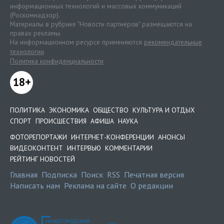
информационных технологий и массовых коммуникаций
(Роскомнадзор).
Материалы в рубрике "Новости партнеров" размещаются на
правах рекламы.
На информационном ресурсе применяются
рекомендательные
технологии
.
Политика конфиденциальности
18+
ПОЛИТИКА
ЭКОНОМИКА
ОБЩЕСТВО
КУЛЬТУРА И ОТДЫХ
СПОРТ
ПРОИСШЕСТВИЯ
АФИША
НАУКА
ФОТОРЕПОРТАЖИ
ИНТЕРНЕТ-КОНФЕРЕНЦИИ
АНОНСЫ
ВИДЕОКОНТЕНТ
ИНТЕРВЬЮ
КОММЕНТАРИИ
РЕЙТИНГ НОВОСТЕЙ
Главная
Подписка
Поиск
RSS
Печатная версия
Написать нам
Реклама на сайте
О редакции