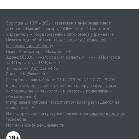
Copyright © 1999—2026 Независимое информационное
агентство "Нижний Новгород" (НИА "Нижний Новгород")
Учредитель — Государственное автономное учреждение
Нижегородской области «
Нижегородский областной
информационный центр
»
Главный редактор — Назарова А.В.
Адрес: 603006, Нижегородская область, г. Нижний Новгород.
ул. М.Горького, д.151Б, пом. 5
Телефон: +7 (831) 233-94-53
E-mail:
info@niann.ru
Реестровая запись СМИ от 31.12.2020 ЭЛ № ФС 77 - 79798.
Выдано Федеральной службой по надзору в сфере связи,
информационных технологий и массовых коммуникаций
(Роскомнадзор).
Материалы в рубрике "Новости партнеров" размещаются на
правах рекламы.
На информационном ресурсе применяются
рекомендательные
технологии
.
Политика конфиденциальности
18+