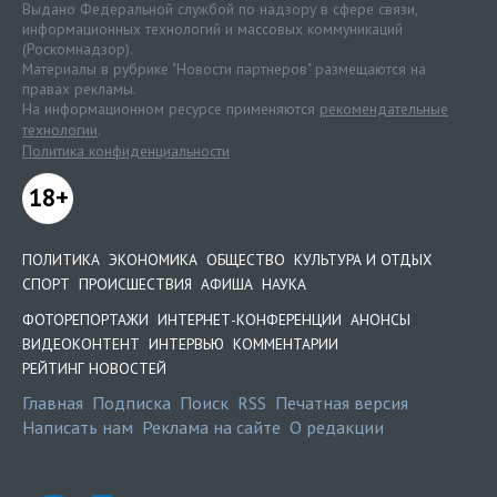
Выдано Федеральной службой по надзору в сфере связи,
информационных технологий и массовых коммуникаций
(Роскомнадзор).
Материалы в рубрике "Новости партнеров" размещаются на
правах рекламы.
На информационном ресурсе применяются
рекомендательные
технологии
.
Политика конфиденциальности
18+
ПОЛИТИКА
ЭКОНОМИКА
ОБЩЕСТВО
КУЛЬТУРА И ОТДЫХ
СПОРТ
ПРОИСШЕСТВИЯ
АФИША
НАУКА
ФОТОРЕПОРТАЖИ
ИНТЕРНЕТ-КОНФЕРЕНЦИИ
АНОНСЫ
ВИДЕОКОНТЕНТ
ИНТЕРВЬЮ
КОММЕНТАРИИ
РЕЙТИНГ НОВОСТЕЙ
Главная
Подписка
Поиск
RSS
Печатная версия
Написать нам
Реклама на сайте
О редакции