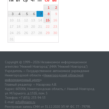
Пн
Вт
Ср
Чт
Пт
Сб
Вс
1
2
3
4
5
6
7
8
9
10
11
12
13
14
15
16
17
18
19
20
21
22
23
24
25
26
27
28
29
30
31
Copyright © 1999—2026 Независимое информационное
агентство "Нижний Новгород" (НИА "Нижний Новгород")
Учредитель — Государственное автономное учреждение
Нижегородской области «
Нижегородский областной
информационный центр
»
Главный редактор — Назарова А.В.
Адрес: 603006, Нижегородская область, г. Нижний Новгород.
ул. М.Горького, д.151Б, пом. 5
Телефон: +7 (831) 233-94-53
E-mail:
info@niann.ru
Реестровая запись СМИ от 31.12.2020 ЭЛ № ФС 77 - 79798.