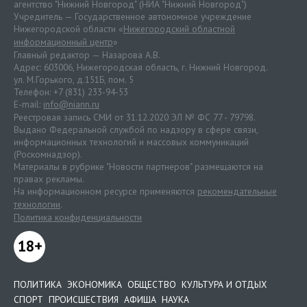
агентство "Нижний Новгород" (НИА "Нижний Новгород")
Учредитель — Государственное автономное учреждение
Нижегородской области «
Нижегородский областной
информационный центр
»
Главный редактор — Назарова А.В.
Адрес: 603006, Нижегородская область, г. Нижний Новгород.
ул. М.Горького, д.151Б, пом. 5
Телефон: +7 (831) 233-94-53
E-mail:
info@niann.ru
Реестровая запись СМИ от 31.12.2020 ЭЛ № ФС 77 - 79798.
Выдано Федеральной службой по надзору в сфере связи,
информационных технологий и массовых коммуникаций
(Роскомнадзор).
Материалы в рубрике "Новости партнеров" размещаются на
правах рекламы.
На информационном ресурсе применяются
рекомендательные
технологии
.
Политика конфиденциальности
18+
ПОЛИТИКА
ЭКОНОМИКА
ОБЩЕСТВО
КУЛЬТУРА И ОТДЫХ
СПОРТ
ПРОИСШЕСТВИЯ
АФИША
НАУКА