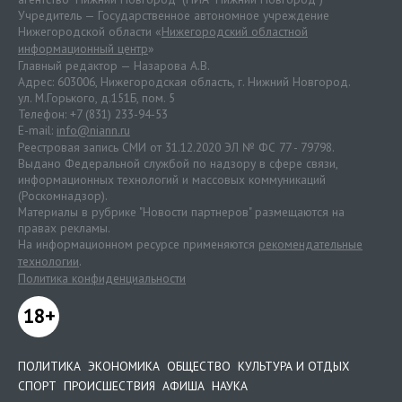
Учредитель — Государственное автономное учреждение
Нижегородской области «
Нижегородский областной
информационный центр
»
Главный редактор — Назарова А.В.
Адрес: 603006, Нижегородская область, г. Нижний Новгород.
ул. М.Горького, д.151Б, пом. 5
Телефон: +7 (831) 233-94-53
E-mail:
info@niann.ru
Реестровая запись СМИ от 31.12.2020 ЭЛ № ФС 77 - 79798.
Выдано Федеральной службой по надзору в сфере связи,
информационных технологий и массовых коммуникаций
(Роскомнадзор).
Материалы в рубрике "Новости партнеров" размещаются на
правах рекламы.
На информационном ресурсе применяются
рекомендательные
технологии
.
Политика конфиденциальности
18+
ПОЛИТИКА
ЭКОНОМИКА
ОБЩЕСТВО
КУЛЬТУРА И ОТДЫХ
СПОРТ
ПРОИСШЕСТВИЯ
АФИША
НАУКА