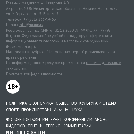
Главный редактор — Назарова А.В.
Адрес: 603006, Нижегородская область, г. Нижний Новгород.
ул. М.Горького, д.151Б, пом. 5
Телефон: +7 (831) 233-94-53
E-mail:
info@niann.ru
Реестровая запись СМИ от 31.12.2020 ЭЛ № ФС 77 - 79798.
Выдано Федеральной службой по надзору в сфере связи,
информационных технологий и массовых коммуникаций
(Роскомнадзор).
Материалы в рубрике "Новости партнеров" размещаются на
правах рекламы.
На информационном ресурсе применяются
рекомендательные
технологии
.
Политика конфиденциальности
18+
ПОЛИТИКА
ЭКОНОМИКА
ОБЩЕСТВО
КУЛЬТУРА И ОТДЫХ
СПОРТ
ПРОИСШЕСТВИЯ
АФИША
НАУКА
ФОТОРЕПОРТАЖИ
ИНТЕРНЕТ-КОНФЕРЕНЦИИ
АНОНСЫ
ВИДЕОКОНТЕНТ
ИНТЕРВЬЮ
КОММЕНТАРИИ
РЕЙТИНГ НОВОСТЕЙ