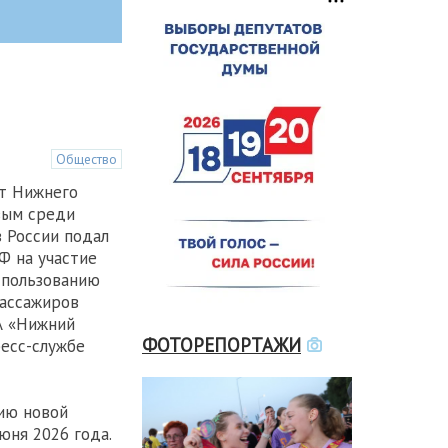
Общество
т Нижнего
вым среди
 России подал
Ф на участие
спользованию
пассажиров
А «Нижний
ФОТОРЕПОРТАЖИ
есс-службе
ию новой
юня 2026 года.