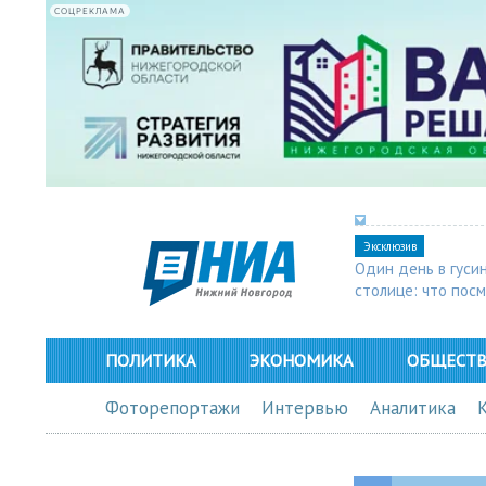
СОЦРЕКЛАМА
Эксклюзив
Один день в гуси
столице: что пос
в Арзамасе
ПОЛИТИКА
ЭКОНОМИКА
ОБЩЕСТ
Фоторепортажи
Интервью
Аналитика