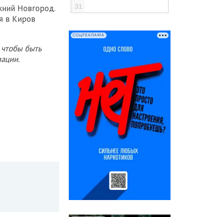
31
жний Новгород.
я в Киров
СОЦРЕКЛАМА
 чтобы быть
ации.