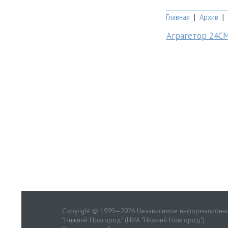
Главная
|
Архив
|
Аграгетор 24С
Copyright © 1999—2026 Независимое информационно
"Нижний Новгород" (НИА "Нижний Новгород")