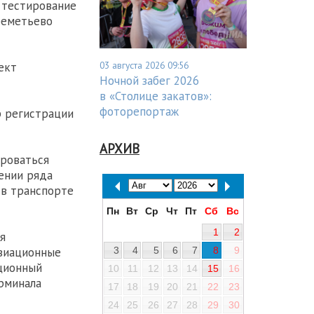
 тестирование
реметьево
03 августа 2026 09:56
ект
Ночной забег 2026
в «Столице закатов»:
фоторепортаж
 регистрации
АРХИВ
ироваться
чении ряда
 в транспорте
Пн
Вт
Ср
Чт
Пт
Сб
Вс
1
2
я
авиационные
3
4
5
6
7
8
9
иционный
10
11
12
13
14
15
16
рминала
17
18
19
20
21
22
23
24
25
26
27
28
29
30