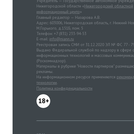
Учредитель — Государственное автономное учрежд
Нижегородской области «
Нижегородский областной
информационный центр
»
Главный редактор — Назарова А.В.
Адрес: 603006, Нижегородская область, г. Нижний Нов
М.Горького, д.151Б, пом. 5
Телефон: +7 (831) 233-94-53
E-mail:
info@niann.ru
Реестровая запись СМИ от 31.12.2020 ЭЛ № ФС 77 - 7
Выдано Федеральной службой по надзору в сфере с
информационных технологий и массовых коммуника
(Роскомнадзор).
Материалы в рубрике "Новости партнеров" размещаю
рекламы.
На информационном ресурсе применяются
рекоменд
технологии
.
Политика конфиденциальности
18+