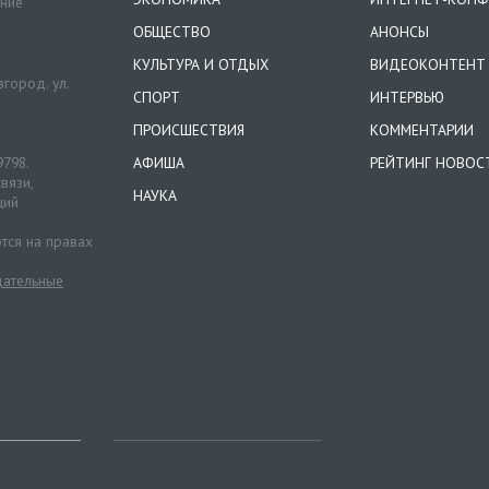
ение
ОБЩЕСТВО
АНОНСЫ
КУЛЬТУРА И ОТДЫХ
ВИДЕОКОНТЕНТ
город. ул.
СПОРТ
ИНТЕРВЬЮ
ПРОИСШЕСТВИЯ
КОММЕНТАРИИ
9798.
АФИША
РЕЙТИНГ НОВОС
вязи,
НАУКА
ций
тся на правах
ательные