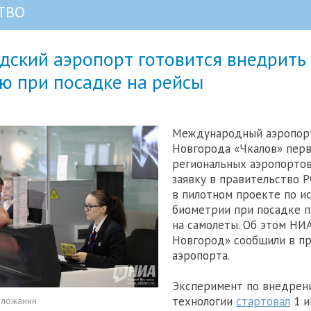
ТВО
дский аэропорт готовится внедрить
ю при посадке на рейсы
Международный аэропор
Новгорода «Чкалов» пер
региональных аэропортов
заявку в правительство Р
в пилотном проекте по и
биометрии при посадке 
на самолеты. Об этом НИ
Новгород» сообщили в пр
аэропорта.
Эксперимент по внедрен
технологии
стартовал
1 и
оложанин