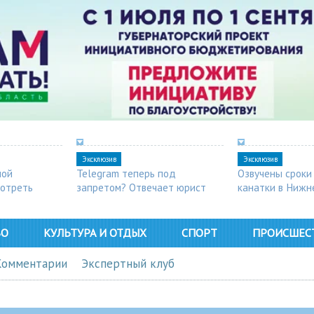
Эксклюзив
Эксклюзив
ной
Telegram теперь под
Озвучены сроки
мотреть
запретом? Отвечает юрист
канатки в Нижн
ВО
КУЛЬТУРА И ОТДЫХ
СПОРТ
ПРОИСШЕС
Комментарии
Экспертный клуб