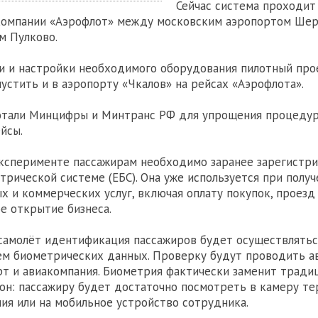
Сейчас система проходит
акомпании «Аэрофлот» между московским аэропортом Ше
м Пулково.
и и настройки необходимого оборудования пилотный про
пустить и в аэропорту «Чкалов» на рейсах «Аэрофлота».
отали Минцифры и Минтранс РФ для упрощения процедур
йсы.
эксперименте пассажирам необходимо заранее зарегистр
трической системе (ЕБС). Она уже используется при полу
х и коммерческих услуг, включая оплату покупок, проезд
е открытие бизнеса.
самолёт идентификация пассажиров будет осуществлятьс
ем биометрических данных. Проверку будут проводить 
рт и авиакомпания. Биометрия фактически заменит трад
он: пассажиру будет достаточно посмотреть в камеру те
ия или на мобильное устройство сотрудника.