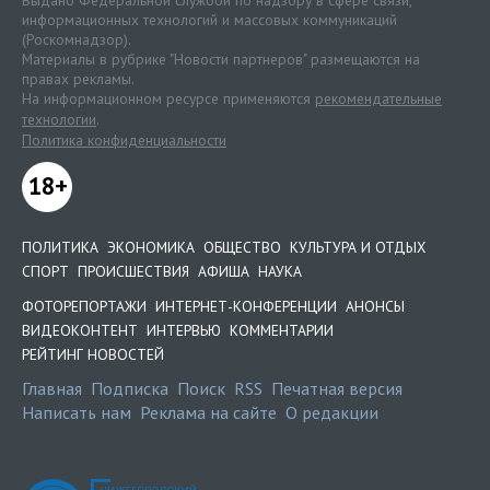
информационных технологий и массовых коммуникаций
(Роскомнадзор).
Материалы в рубрике "Новости партнеров" размещаются на
правах рекламы.
На информационном ресурсе применяются
рекомендательные
технологии
.
Политика конфиденциальности
18+
ПОЛИТИКА
ЭКОНОМИКА
ОБЩЕСТВО
КУЛЬТУРА И ОТДЫХ
СПОРТ
ПРОИСШЕСТВИЯ
АФИША
НАУКА
ФОТОРЕПОРТАЖИ
ИНТЕРНЕТ-КОНФЕРЕНЦИИ
АНОНСЫ
ВИДЕОКОНТЕНТ
ИНТЕРВЬЮ
КОММЕНТАРИИ
РЕЙТИНГ НОВОСТЕЙ
Главная
Подписка
Поиск
RSS
Печатная версия
Написать нам
Реклама на сайте
О редакции