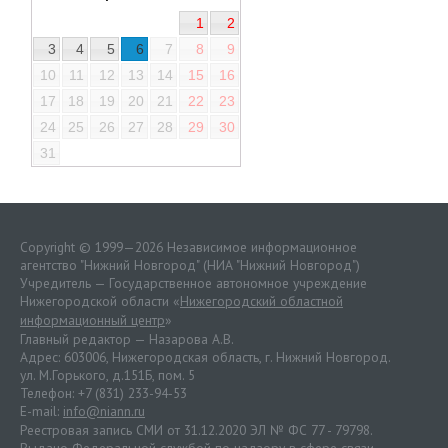
1
2
3
4
5
6
7
8
9
10
11
12
13
14
15
16
17
18
19
20
21
22
23
24
25
26
27
28
29
30
31
Copyright © 1999—2026 Независимое информационное
агентство "Нижний Новгород" (НИА "Нижний Новгород")
Учредитель — Государственное автономное учреждение
Нижегородской области «
Нижегородский областной
информационный центр
»
Главный редактор — Назарова А.В.
Адрес: 603006, Нижегородская область, г. Нижний Новгород.
ул. М.Горького, д.151Б, пом. 5
Телефон: +7 (831) 233-94-53
E-mail:
info@niann.ru
Реестровая запись СМИ от 31.12.2020 ЭЛ № ФС 77 - 79798.
Выдано Федеральной службой по надзору в сфере связи,