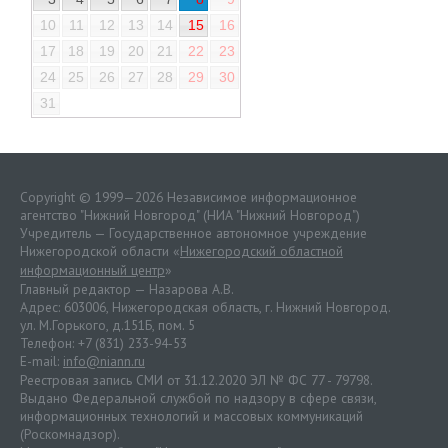
10
11
12
13
14
15
16
17
18
19
20
21
22
23
24
25
26
27
28
29
30
31
Copyright © 1999—2026 Независимое информационное
агентство "Нижний Новгород" (НИА "Нижний Новгород")
Учредитель — Государственное автономное учреждение
Нижегородской области «
Нижегородский областной
информационный центр
»
Главный редактор — Назарова А.В.
Адрес: 603006, Нижегородская область, г. Нижний Новгород.
ул. М.Горького, д.151Б, пом. 5
Телефон: +7 (831) 233-94-53
E-mail:
info@niann.ru
Реестровая запись СМИ от 31.12.2020 ЭЛ № ФС 77 - 79798.
Выдано Федеральной службой по надзору в сфере связи,
информационных технологий и массовых коммуникаций
(Роскомнадзор).