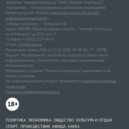
агентство "Нижний Новгород" (НИА "Нижний Новгород")
Учредитель — Государственное автономное учреждение
Нижегородской области «
Нижегородский областной
информационный центр
»
Главный редактор — Назарова А.В.
Адрес: 603006, Нижегородская область, г. Нижний Новгород.
ул. М.Горького, д.151Б, пом. 5
Телефон: +7 (831) 233-94-53
E-mail:
info@niann.ru
Реестровая запись СМИ от 31.12.2020 ЭЛ № ФС 77 - 79798.
Выдано Федеральной службой по надзору в сфере связи,
информационных технологий и массовых коммуникаций
(Роскомнадзор).
Материалы в рубрике "Новости партнеров" размещаются на
правах рекламы.
На информационном ресурсе применяются
рекомендательные
технологии
.
Политика конфиденциальности
18+
ПОЛИТИКА
ЭКОНОМИКА
ОБЩЕСТВО
КУЛЬТУРА И ОТДЫХ
СПОРТ
ПРОИСШЕСТВИЯ
АФИША
НАУКА