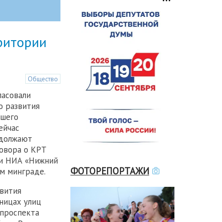
ритории
Общество
ласовали
о развития
вшего
ейчас
одолжают
овора о КРТ
ли НИА «Нижний
ФОТОРЕПОРТАЖИ
м минграде.
вития
ницах улиц
 проспекта