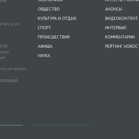
ение
ОБЩЕСТВО
АНОНСЫ
КУЛЬТУРА И ОТДЫХ
ВИДЕОКОНТЕНТ
город. ул.
СПОРТ
ИНТЕРВЬЮ
ПРОИСШЕСТВИЯ
КОММЕНТАРИИ
9798.
АФИША
РЕЙТИНГ НОВОС
вязи,
НАУКА
ций
тся на правах
ательные