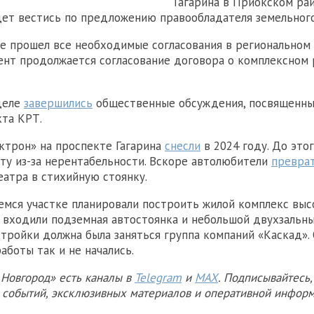
Гагарина в Приокском рай
ет вестись по предложению правообладателя земельного
е прошел все необходимые согласования в региональном 
нт продолжается согласование договора о комплексном 
деле
завершились
общественные обсуждения, посвященны
та КРТ.
ктрон» на проспекте Гагарина
снесли
в 2024 году. До это
ту из-за нерентабельности. Вскоре автолюбители
превра
еатра в стихийную стоянку.
мся участке планировали построить жилой комплекс высо
 входили подземная автостоянка и небольшой двухзальны
стройки должна была заняться группа компаний «Каскад».
аботы так и не начались.
Новгород» есть каналы в
Telegram
и
MAX
. Подписывайтесь,
х событий, эксклюзивных материалов и оперативной информ