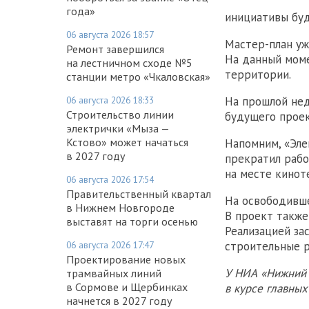
года»
инициативы буд
06 августа 2026 18:57
Мастер-план уж
Ремонт завершился
На данный моме
на лестничном сходе №5
территории.
станции метро «Чкаловская»
На прошлой не
06 августа 2026 18:33
Строительство линии
будущего проек
электрички «Мыза —
Кстово» может начаться
Напомним, «Эле
в 2027 году
прекратил рабо
на месте кинот
06 августа 2026 17:54
Правительственный квартал
На освободивше
в Нижнем Новгороде
В проект также
выставят на торги осенью
Реализацией за
строительные р
06 августа 2026 17:47
Проектирование новых
У НИА «Нижний 
трамвайных линий
в Сормове и Щербинках
в курсе главны
начнется в 2027 году