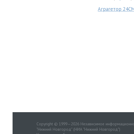
Аграгетор 24С
Copyright © 1999—2026 Независимое информационно
"Нижний Новгород" (НИА "Нижний Новгород")