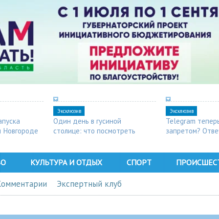
Эксклюзив
Эксклюзив
апуска
Один день в гусиной
Telegram тепер
м Новгороде
столице: что посмотреть
запретом? Отве
в Арзамасе
ВО
КУЛЬТУРА И ОТДЫХ
СПОРТ
ПРОИСШЕС
Комментарии
Экспертный клуб