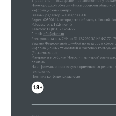
Учредитель — Государственное автономное учрежд
Нижегородской области «
Нижегородский областной
информационный центр
»
Главный редактор — Назарова А.В.
Адрес: 603006, Нижегородская область, г. Нижний Нов
М.Горького, д.151Б, пом. 5
Телефон: +7 (831) 233-94-53
E-mail:
info@niann.ru
Реестровая запись СМИ от 31.12.2020 ЭЛ № ФС 77 - 7
Выдано Федеральной службой по надзору в сфере с
информационных технологий и массовых коммуника
(Роскомнадзор).
Материалы в рубрике "Новости партнеров" размещаю
рекламы.
На информационном ресурсе применяются
рекоменд
технологии
.
Политика конфиденциальности
18+