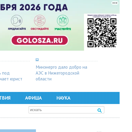
Минэнерго дало добро на
ь под
АЭС в Нижегородской
чает юрист
области
ТВИЯ
АФИША
НАУКА