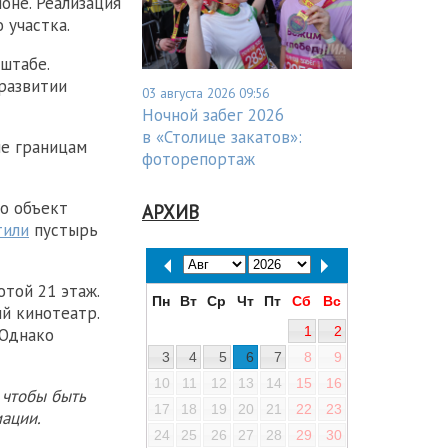
оне. Реализация
 участка.
штабе.
развитии
03 августа 2026 09:56
Ночной забег 2026
в «Столице закатов»:
е границам
фоторепортаж
го объект
АРХИВ
тили
пустырь
той 21 этаж.
Пн
Вт
Ср
Чт
Пт
Сб
Вс
й кинотеатр.
1
2
 Однако
3
4
5
6
7
8
9
10
11
12
13
14
15
16
 чтобы быть
17
18
19
20
21
22
23
ации.
24
25
26
27
28
29
30