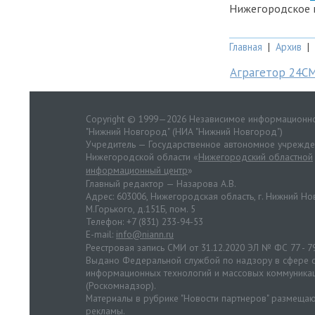
Нижегородское 
Главная
|
Архив
|
Аграгетор 24С
Copyright © 1999—2026 Независимое информационно
"Нижний Новгород" (НИА "Нижний Новгород")
Учредитель — Государственное автономное учрежд
Нижегородской области «
Нижегородский областной
информационный центр
»
Главный редактор — Назарова А.В.
Адрес: 603006, Нижегородская область, г. Нижний Нов
М.Горького, д.151Б, пом. 5
Телефон: +7 (831) 233-94-53
E-mail:
info@niann.ru
Реестровая запись СМИ от 31.12.2020 ЭЛ № ФС 77 - 7
Выдано Федеральной службой по надзору в сфере с
информационных технологий и массовых коммуника
(Роскомнадзор).
Материалы в рубрике "Новости партнеров" размещаю
рекламы.