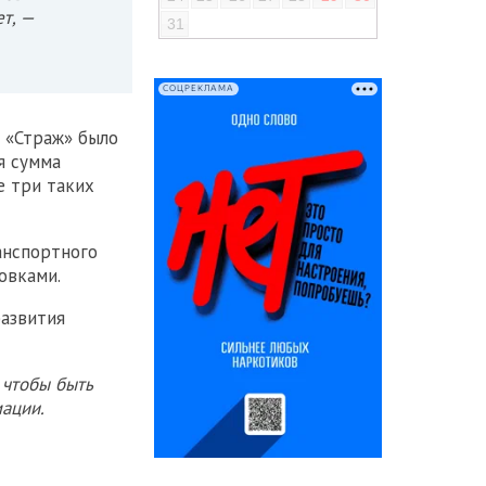
т, —
31
СОЦРЕКЛАМА
а «Страж» было
я сумма
е три таких
анспортного
овками.
азвития
 чтобы быть
ации.