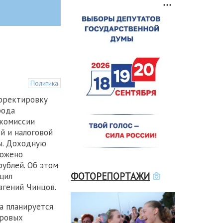
Политика
орректировку
рода
 комиссии
й и налоговой
ы. Доходную
ложено
рублей. Об этом
ФОТОРЕПОРТАЖИ
щил
гений Чинцов.
а планируется
оровых