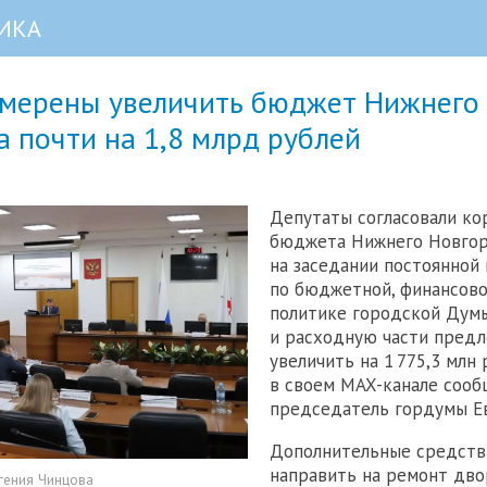
ИКА
амерены увеличить бюджет Нижнего
 почти на 1,8 млрд рублей
Депутаты согласовали к
бюджета Нижнего Новго
на заседании постоянной
по бюджетной, финансово
политике городской Дум
и расходную части пред
увеличить на 1 775,3 млн 
в своем MAX-канале сооб
председатель гордумы Ев
Дополнительные средств
направить на ремонт дв
гения Чинцова