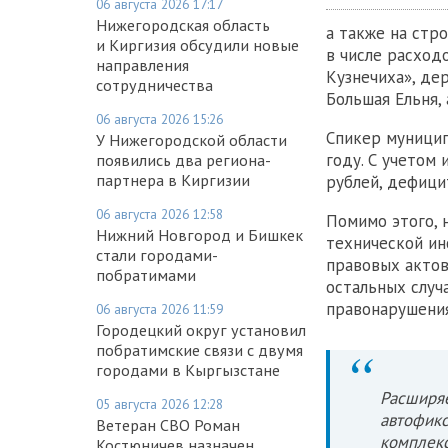
06 августа 2026 17:17
Нижегородская область
а также на стр
и Киргизия обсудили новые
в числе расход
направления
Кузнечиха», де
сотрудничества
Большая Ельня, 
06 августа 2026 15:26
Спикер муницип
У Нижегородской области
году. С учетом
появились два региона-
партнера в Киргизии
рублей, дефицит
06 августа 2026 12:58
Помимо этого, 
Нижний Новгород и Бишкек
технической ин
стали городами-
правовых актов
побратимами
остальных случ
правонарушения
06 августа 2026 11:59
Городецкий округ установил
побратимские связи с двумя
городами в Кыргызстане
Расширяе
05 августа 2026 12:28
автофикс
Ветеран СВО Роман
комплекс
Костюничев назначен