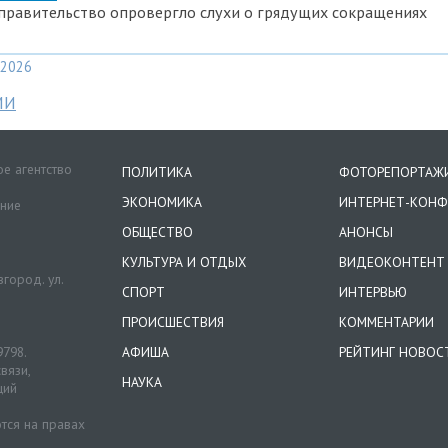
правительство опровергло слухи о грядущих сокращениях
2026
МИ
е агентство
ПОЛИТИКА
ФОТОРЕПОРТАЖ
ЭКОНОМИКА
ИНТЕРНЕТ-КОНФ
ение
ОБЩЕСТВО
АНОНСЫ
КУЛЬТУРА И ОТДЫХ
ВИДЕОКОНТЕНТ
город. ул.
СПОРТ
ИНТЕРВЬЮ
ПРОИСШЕСТВИЯ
КОММЕНТАРИИ
9798.
АФИША
РЕЙТИНГ НОВОС
вязи,
НАУКА
ций
тся на правах