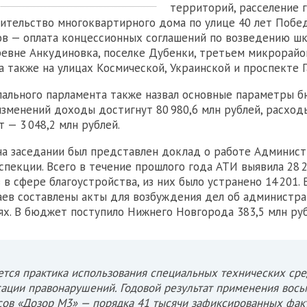
территорий, расселение 
оительство многоквартирного дома по улице 40 лет Побед
ов — оплата концессионных соглашений по возведению ш
ревне Анкудиновка, поселке Дубенки, третьем микрорайон
а также на улицах Космической, Украинской и проспекте Г
ального парламента также назвал основные параметры б
 изменений доходы достигнут 80 980,6 млн рублей, расходы
 — 3 048,2 млн рублей.
на заседании был представлен доклад о работе Админист
спекции. Всего в течение прошлого года АТИ выявила 28 
 в сфере благоустройства, из них было устранено 14 201.
аев составлены акты для возбуждения дел об администр
х. В бюджет поступило Нижнего Новгорода 383,5 млн руб
тся практика использования специальных технических сре
ации правонарушений. Годовой результат применения вось
ов «Дозор М3» — порядка 41 тысячи зафиксированных фак