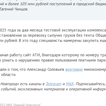
й и более 103 млн рублей поступлений в городской бюдже
Евгений Чинцов.
025 года за два месяца тестовой эксплуатации комплекс
становления за перевозку сыпучих грузов без тента. Обща
млн рублей. В это году специалисты намерены закупить ещ
ачал работу сайт АТИ, благодаря которому по номеру тр
 узнать о нарушениях правил пользования платными парк
али о том, что Александр Соловьев
возглавил
минэкономр
области.
Новгород» есть каналы в
Telegram
и
MAX
. Подписывайтесь,
х событий, эксклюзивных материалов и оперативной информ
025 НИА "Нижний Новгород".