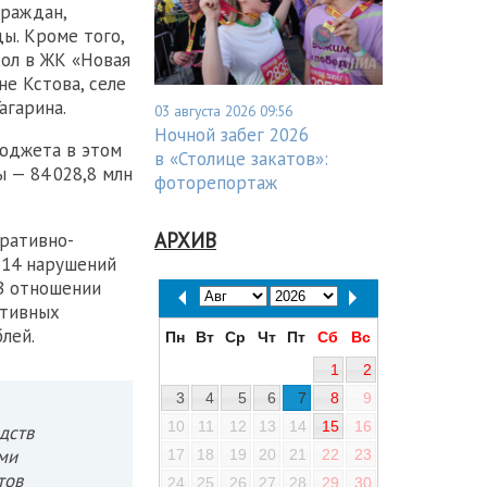
граждан,
ы. Кроме того,
кол в ЖК «Новая
е Кстова, селе
агарина.
03 августа 2026 09:56
Ночной забег 2026
юджета в этом
в «Столице закатов»:
 — 84 028,8 млн
фоторепортаж
АРХИВ
ративно-
214 нарушений
 В отношении
ативных
лей.
Пн
Вт
Ср
Чт
Пт
Сб
Вс
1
2
3
4
5
6
7
8
9
10
11
12
13
14
15
16
дств
ми
17
18
19
20
21
22
23
тов
24
25
26
27
28
29
30