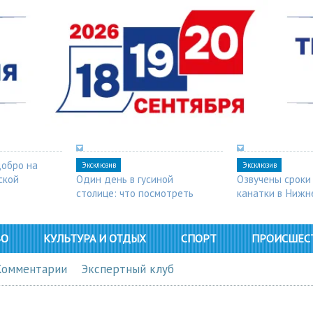
добро на
Эксклюзив
Эксклюзив
ской
Один день в гусиной
Озвучены сроки
столице: что посмотреть
канатки в Нижн
в Арзамасе
ВО
КУЛЬТУРА И ОТДЫХ
СПОРТ
ПРОИСШЕС
Комментарии
Экспертный клуб