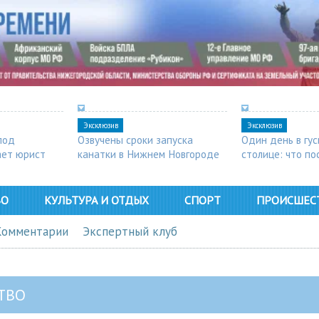
Эксклюзив
Эксклюзив
под
Озвучены сроки запуска
Один день в гу
ает юрист
канатки в Нижнем Новгороде
столице: что п
в Арзамасе
ВО
КУЛЬТУРА И ОТДЫХ
СПОРТ
ПРОИСШЕС
Комментарии
Экспертный клуб
ТВО