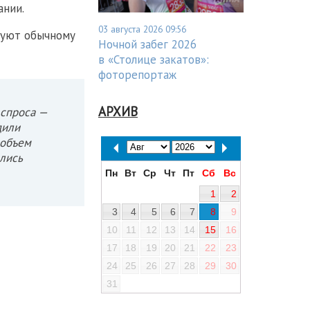
ании.
03 августа 2026 09:56
вуют обычному
Ночной забег 2026
в «Столице закатов»:
фоторепортаж
АРХИВ
 спроса —
дили
 объем
ялись
Пн
Вт
Ср
Чт
Пт
Сб
Вс
1
2
3
4
5
6
7
8
9
10
11
12
13
14
15
16
17
18
19
20
21
22
23
24
25
26
27
28
29
30
31