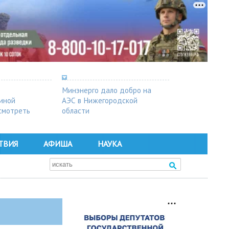
Минэнерго дало добро на
синой
АЭС в Нижегородской
осмотреть
области
ТВИЯ
АФИША
НАУКА