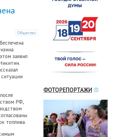
чена
Общество
беспечена
нзина
 этом заявил
Никитин.
ссказал
 ситуации
ФОТОРЕПОРТАЖИ
 после
ством РФ,
оводством
согласованы
ок топлива.
исимым