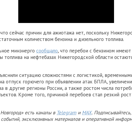
 что сейчас причин для ажиотажа нет, поскольку Нижегор
статочным количеством бензина и дизельного топлива.
льное минэнерго
сообщало
, что перебои с бензином имею
сы топлива на нефтебазах Нижегородской области остают
ъяснили ситуацию сложностями с логистикой, временным
на отпуск горючего при объявлении атак БПЛА, увеличен
ва в другие регионы России, а также ростом числа потре
бъектов. Кроме того, причиной перебоев стал резкий рост
Новгород» есть каналы в
Telegram
и
MAX
. Подписывайтесь,
х событий, эксклюзивных материалов и оперативной информ