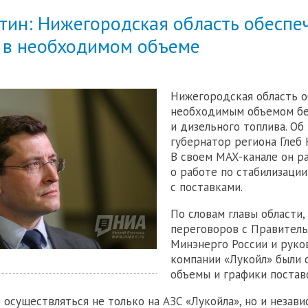
тин: Нижегородская область обеспе
 в необходимом объеме
Нижегородская область о
необходимым объемом бе
и дизельного топлива. Об
губернатор региона Глеб 
В своем MAX-канале он ра
о работе по стабилизации
с поставками.
По словам главы области,
переговоров с Правитель
Минэнерго России и рук
компании «Лукойл» были 
объемы и графики постав
 осуществляться не только на АЗС «Лукойла», но и незав