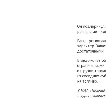
Он подчеркнул,
располагает до
Ранее региона
характер. Запа
достаточными.
В ведомстве об
ограничениями 
отгрузки топли
из соседних су
на топливо.
У НИА «Нижний 
в курсе главны