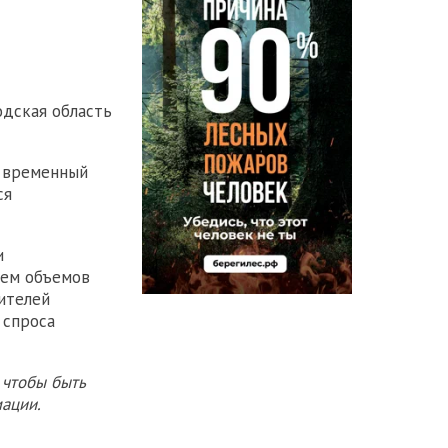
одская область
т временный
ся
и
ием объемов
бителей
 спроса
 чтобы быть
ации.