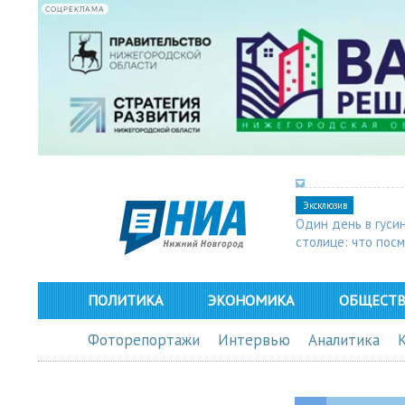
СОЦРЕКЛАМА
Эксклюзив
Один день в гуси
столице: что пос
в Арзамасе
ПОЛИТИКА
ЭКОНОМИКА
ОБЩЕСТ
Фоторепортажи
Интервью
Аналитика