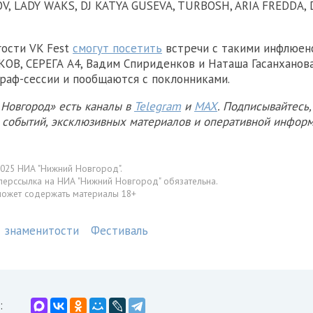
V, LADY WAKS, DJ KATYA GUSEVA, TURBOSH, ARIA FREDDA, D
гости VK Fest
смогут посетить
встречи с такими инфлюенс
ОВ, СЕРЕГА А4, Вадим Спириденков и Наташа Гасанханова
раф-сессии и пообщаются с поклонниками.
Новгород» есть каналы в
Telegram
и
MAX
. Подписывайтесь,
х событий, эксклюзивных материалов и оперативной информ
025 НИА "Нижний Новгород".
перссылка на НИА "Нижний Новгород" обязательна.
может содержать материалы 18+
знаменитости
Фестиваль
: