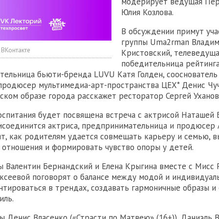
модерирует ведущая Пер
Юлия Козлова.
В обсуждении примут уч
группы Uma2rman Влади
 ВКонтакте
Кристовский, телеведуща
победительница рейтинга
ательница бьюти-бренда LUVU Катя Голден, сооснователь
продюсер мультимедиа-арт-пространства ЦЕХ* Денис Чуч
ском образе города расскажет ресторатор Сергей Уханов
оспитания будет посвящена встреча с актрисой Наташей 
исоединится актриса, предпринимательница и продюсер 
т, как родителям удается совмещать карьеру и семью, 
отношения и формировать чувство опоры у детей.
 Валентин Бернандский и Елена Крыгина вместе с Мисс 
ксеевой поговорят о балансе между модой и индивидуа
ентироваться в трендах, создавать гармоничные образы и
иль.
 Денис Власенко («Страсти по Матвею» (16+)), Даниэль В