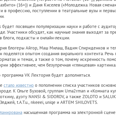
збито» (16+)) и Даня Киселев («Молодежка. Новая смена» 
ти в профессию, поступлении в театральные вузы и первы
ии.
 будет посвящен популяризации науки и работе с аудито
де. Участники обсудят, как научные знания выходят за п
в блоги, подкасты и онлайн-лекции.
рия блогеры Айгор, Маш Милаш, Вадим Спириденков и т
 поделятся опытом создания вирального контента. Речь
орматах и темах, а также о том, почему искренность пом
рии эффективнее, чем безупречная «глянцевая» картинка
о программа VK Лектория будет дополняться.
ее
стало известно
о пополнении списка участников основ
роде. К Ольге Бузовой, группам Uma2rman и «Комната ку
роткину, дуэту NANSI & SIDOROV, а также ZOLOTO и SALUK
Элджей, t.A.T.u., nkeeei, uniqe и ARTEM SHILOVETS.
планирована
насыщенная программа на электронной сцене