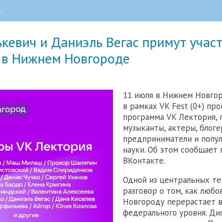
А
кевич и Даниэль Вегас примут учас
 в Нижнем Новгороде
11 июля в Нижнем Новго
в рамках VK Fest (0+) пр
программа VK Лектория, 
музыканты, актеры, блоге
предприниматели и попу
науки. Об этом сообщает 
ВКонтакте.
Одной из центральных те
разговор о том, как люб
Новгороду перерастает 
федерального уровня. Ди