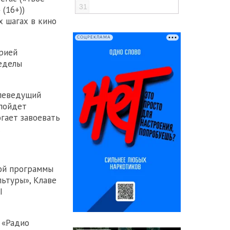
31
(16+))
х шагах в кино
СОЦРЕКЛАМА
рией
ределы
елеведущий
 пойдет
огает завоевать
.
ной программы
льтуры», Клаве
I
 «Радио