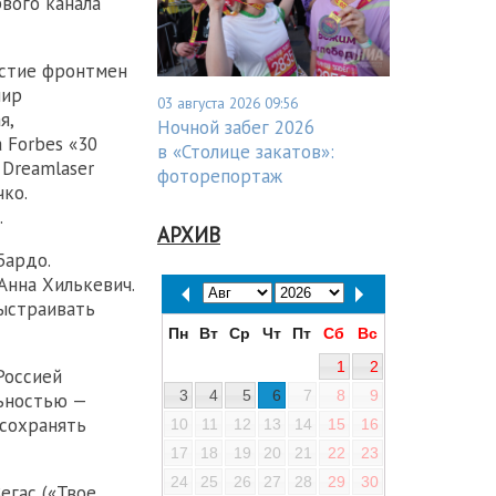
вого канала
астие фронтмен
мир
03 августа 2026 09:56
я,
Ночной забег 2026
 Forbes «30
в «Столице закатов»:
 Dreamlaser
фоторепортаж
ко.
.
АРХИВ
Бардо.
Анна Хилькевич.
выстраивать
Пн
Вт
Ср
Чт
Пт
Сб
Вс
1
2
Россией
3
4
5
6
7
8
9
льностью —
 сохранять
10
11
12
13
14
15
16
17
18
19
20
21
22
23
24
25
26
27
28
29
30
егас («Твое