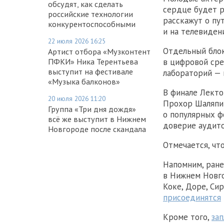
обсудят, как сделать
сердце будет ра
российские технологии
расскажут о пу
конкурентоспособными
и на телевиден
22 июля 2026 16:25
Отдельный блок
Артист отбора «Музконтент
в цифровой сре
ПФКИ» Ника Терентьева
выступит на фестивале
лабораторий — 
«Музыка балконов»
В финале Лекто
20 июля 2026 11:20
Прохор Шаляпин
Группа «Три дня дождя»
о популярных ф
всё же выступит в Нижнем
доверие аудито
Новгороде после скандала
Отмечается, чт
Напомним, ран
в Нижнем Новго
Коке, Доре, Си
присоединятся
Кроме того,
за