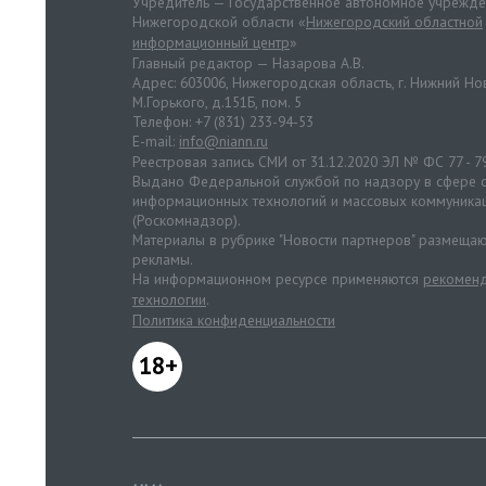
Учредитель — Государственное автономное учрежд
Нижегородской области «
Нижегородский областной
информационный центр
»
Главный редактор — Назарова А.В.
Адрес: 603006, Нижегородская область, г. Нижний Нов
М.Горького, д.151Б, пом. 5
Телефон: +7 (831) 233-94-53
E-mail:
info@niann.ru
Реестровая запись СМИ от 31.12.2020 ЭЛ № ФС 77 - 7
Выдано Федеральной службой по надзору в сфере с
информационных технологий и массовых коммуника
(Роскомнадзор).
Материалы в рубрике "Новости партнеров" размещаю
рекламы.
На информационном ресурсе применяются
рекоменд
технологии
.
Политика конфиденциальности
18+