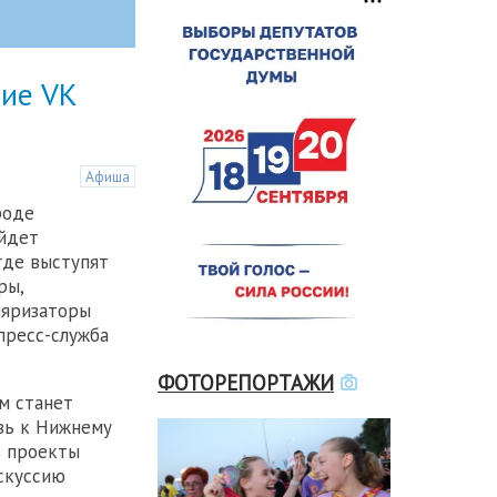
тие VK
Афиша
роде
ойдет
где выступят
ры,
ляризаторы
пресс-служба
ФОТОРЕПОРТАЖИ
м станет
овь к Нижнему
в проекты
скуссию