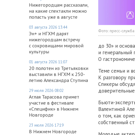
Нижегородцам рассказали,
на какие спектакли можно
попасть уже в августе
03 августа 2026 13:44
Фото:
пресс-служба
Эн+ и НГХМ дарят
нижегородцам встречу
до 30» и основ
с сокровищами мировой
культуры
и генеральный 
О гастрономиче
01 августа 2026 11:07
20 полотен из Третьяковки
Теме семьи и в
выставили в НГХМ к 250-
К разговору пр
летию Александра Ступина
Спикеры обсудя
доверительные 
29 июля 2026 08:02
Аглая Тарасова примет
Бьюти-эксперты
участие в фестивале
Валентиной Але
«Специфик» в Нижнем
Новгороде
о том, как ори
собственный ст
23 июля 2026 17:19
В Нижнем Новгороде
Молодые актеры