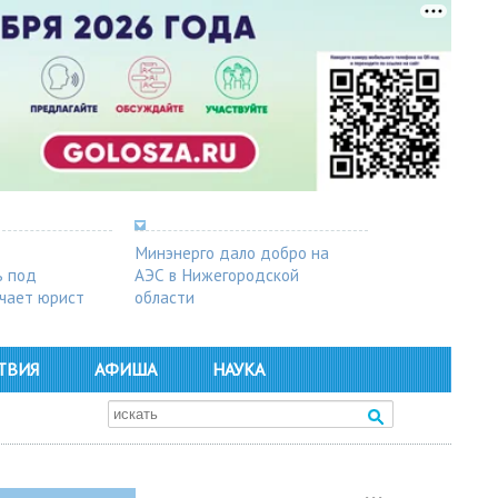
Минэнерго дало добро на
ь под
АЭС в Нижегородской
чает юрист
области
ТВИЯ
АФИША
НАУКА