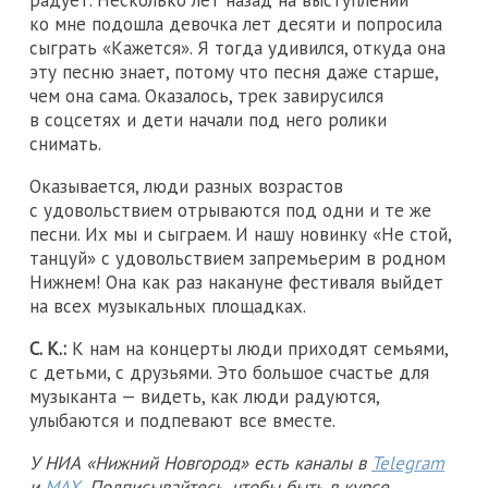
радует. Несколько лет назад на выступлении
ко мне подошла девочка лет десяти и попросила
сыграть «Кажется». Я тогда удивился, откуда она
эту песню знает, потому что песня даже старше,
чем она сама. Оказалось, трек завирусился
в соцсетях и дети начали под него ролики
снимать.
Оказывается, люди разных возрастов
с удовольствием отрываются под одни и те же
песни. Их мы и сыграем. И нашу новинку «Не стой,
танцуй» с удовольствием запремьерим в родном
Нижнем! Она как раз накануне фестиваля выйдет
на всех музыкальных площадках.
С. К.:
К нам на концерты люди приходят семьями,
с детьми, с друзьями. Это большое счастье для
музыканта — видеть, как люди радуются,
улыбаются и подпевают все вместе.
У НИА «Нижний Новгород» есть каналы в
Telegram
и
MAX
. Подписывайтесь, чтобы быть в курсе