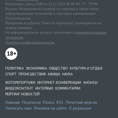
Реестровая запись СМИ от 31.12.2020 ЭЛ № ФС 77 - 79798.
Выдано Федеральной службой по надзору в сфере связи,
информационных технологий и массовых коммуникаций
(Роскомнадзор).
Материалы в рубрике "Новости партнеров" размещаются на
правах рекламы.
На информационном ресурсе применяются
рекомендательные
технологии
.
Политика конфиденциальности
18+
ПОЛИТИКА
ЭКОНОМИКА
ОБЩЕСТВО
КУЛЬТУРА И ОТДЫХ
СПОРТ
ПРОИСШЕСТВИЯ
АФИША
НАУКА
ФОТОРЕПОРТАЖИ
ИНТЕРНЕТ-КОНФЕРЕНЦИИ
АНОНСЫ
ВИДЕОКОНТЕНТ
ИНТЕРВЬЮ
КОММЕНТАРИИ
РЕЙТИНГ НОВОСТЕЙ
Главная
Подписка
Поиск
RSS
Печатная версия
Написать нам
Реклама на сайте
О редакции