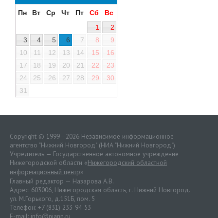
Пн
Вт
Ср
Чт
Пт
Сб
Вс
1
2
3
4
5
6
7
8
9
10
11
12
13
14
15
16
17
18
19
20
21
22
23
24
25
26
27
28
29
30
31
Copyright © 1999—2026 Независимое информационное
агентство "Нижний Новгород" (НИА "Нижний Новгород")
Учредитель — Государственное автономное учреждение
Нижегородской области «
Нижегородский областной
информационный центр
»
Главный редактор — Назарова А.В.
Адрес: 603006, Нижегородская область, г. Нижний Новгород.
ул. М.Горького, д.151Б, пом. 5
Телефон: +7 (831) 233-94-53
E-mail:
info@niann.ru