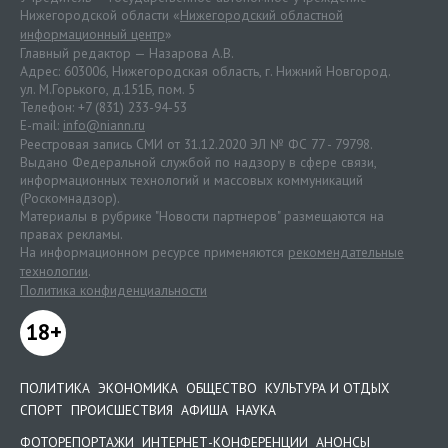
Нижегородской области «
Нижегородский областной
информационный центр
»
Главный редактор — Назарова А.В.
Адрес: 603006, Нижегородская область, г. Нижний Новгород.
ул. М.Горького, д.151Б, пом. 5
Телефон: +7 (831) 233-94-53
E-mail:
info@niann.ru
Реестровая запись СМИ от 31.12.2020 ЭЛ № ФС 77 - 79798.
Выдано Федеральной службой по надзору в сфере связи,
информационных технологий и массовых коммуникаций
(Роскомнадзор).
Материалы в рубрике "Новости партнеров" размещаются на
правах рекламы.
На информационном ресурсе применяются
рекомендательные
технологии
.
Политика конфиденциальности
18+
ПОЛИТИКА
ЭКОНОМИКА
ОБЩЕСТВО
КУЛЬТУРА И ОТДЫХ
СПОРТ
ПРОИСШЕСТВИЯ
АФИША
НАУКА
ФОТОРЕПОРТАЖИ
ИНТЕРНЕТ-КОНФЕРЕНЦИИ
АНОНСЫ