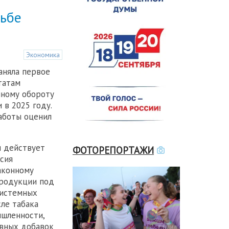
рьбе
Экономика
аняла первое
татам
нному обороту
в 2025 году.
аботы оценил
и действует
ФОТОРЕПОРТАЖИ
сия
аконному
родукции под
системных
ле табака
ышленности,
ивных добавок