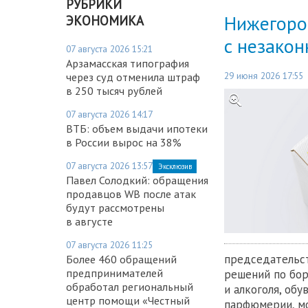
РУБРИКИ
Нижегоро
ЭКОНОМИКА
с незако
07 августа 2026 15:21
Арзамасская типография
29 июня 2026 17:55
через суд отменила штраф
в 250 тысяч рублей
07 августа 2026 14:17
ВТБ: объем выдачи ипотеки
в России вырос на 38%
07 августа 2026 13:57
Эксклюзив
Павел Солодкий: обращения
продавцов WB после атак
будут рассмотрены
в августе
07 августа 2026 11:25
председательст
Более 460 обращений
предпринимателей
решений по бор
обработал региональный
и алкоголя, об
центр помощи «Честный
парфюмерии, мо