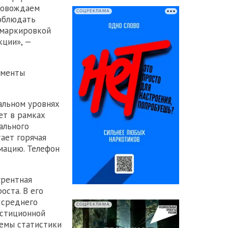
ровождаем
СОЦРЕКЛАМА
соблюдать
 маркировкой
кции», —
ументы
альном уровнях
ет в рамках
ального
ает горячая
мацию. Телефон
урентная
ста. В его
 среднего
СОЦРЕКЛАМА
естиционной
темы статистики