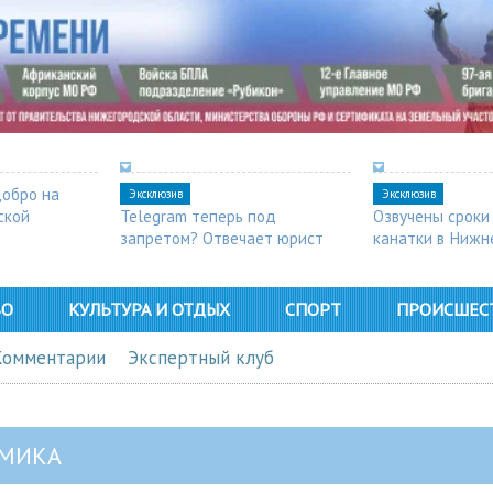
добро на
Эксклюзив
Эксклюзив
ской
Telegram теперь под
Озвучены сроки
запретом? Отвечает юрист
канатки в Нижн
ВО
КУЛЬТУРА И ОТДЫХ
СПОРТ
ПРОИСШЕС
Комментарии
Экспертный клуб
МИКА