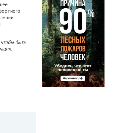
днее
фортного
влении
я
 чтобы быть
ации.