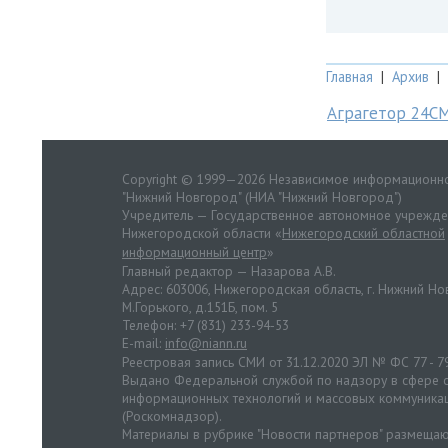
Главная
|
Архив
|
Аграгетор 24С
Copyright © 1999—2026 Независимое информационно
"Нижний Новгород" (НИА "Нижний Новгород")
Учредитель — Государственное автономное учрежд
Нижегородской области «
Нижегородский областной
информационный центр
»
Главный редактор — Назарова А.В.
Адрес: 603006, Нижегородская область, г. Нижний Нов
М.Горького, д.151Б, пом. 5
Телефон: +7 (831) 233-94-53
E-mail:
info@niann.ru
Реестровая запись СМИ от 31.12.2020 ЭЛ № ФС 77 - 7
Выдано Федеральной службой по надзору в сфере с
информационных технологий и массовых коммуника
(Роскомнадзор).
Материалы в рубрике "Новости партнеров" размещаю