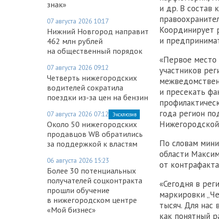
знак»
и др. В состав
правоохранител
07 августа 2026 10:17
Координирует 
Нижний Новгород направит
и предпринимат
462 млн рублей
на общественный порядок
«Первое место 
07 августа 2026 09:12
участников рег
Четверть нижегородских
межведомственн
водителей сократила
и пресекать фа
поездки из-за цен на бензин
профилактическ
года регион по
07 августа 2026 07:12
Эксклюзив
Нижегородской 
Около 50 нижегородских
продавцов WB обратились
По словам мин
за поддержкой к властям
области Максим
06 августа 2026 15:23
от контрафакта
Более 30 потенциальных
получателей соцконтракта
«Сегодня в рег
прошли обучение
маркировки „Че
в нижегородском центре
тысяч. Для нас
«Мой бизнес»
как понятный р