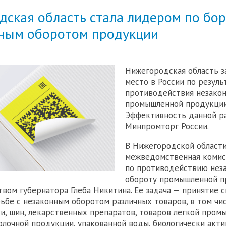
дская область стала лидером по бо
нным оборотом продукции
Нижегородская область з
место в России по резуль
противодействия незако
промышленной продукции 
Эффективность данной р
Минпромторг России.
В Нижегородской област
межведомственная комис
по противодействию нез
обороту промышленной п
вом губернатора Глеба Никитина. Ее задача — принятие 
ьбе с незаконным оборотом различных товаров, в том чис
уви, шин, лекарственных препаратов, товаров легкой пром
лочной продукции, упакованной воды, биологически акт