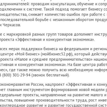
дпринимателей: проводим консультации, обучение и соп
одключении к системе. Такой подход помогает бизнесу 
онодательства, снижает количество ошибок при работе с
 последовательной борьбе с незаконным оборотом проду
 Черкасов.
е с маркировкой разных групп товаров дополняет инстр
проекта «Эффективная и конкурентная экономика».
всех мерах поддержки бизнеса на федеральном и регион
 центре «Мой бизнес» (мойбизнес52.рф), который действу
роекта «Малое и среднее предпринимательство» национ
тивная и конкурентная экономика». На базе центра работ
нес», где также можно получить всю необходимую инфор
8 (800) 301-29-94 (звонок бесплатный).
кономразвития России, нацпроект «Эффективная и конк
нет главным инструментом формирования новой модели ро
едеральные проекты, направленные на развитие малого и
ьства, повышение производительности труда, рост инв
зкоуглеродное развитие и развитие государственной сис