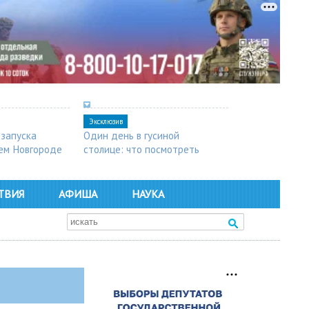
Эксклюзив
 запуска
Один день в гусиной
ем Новгороде
столице: что посмотреть
в Арзамасе
ТВИЯ
АФИША
НАУКА