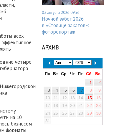
власти,
жб.
03 августа 2026 09:56
и
Ночной забег 2026
в «Столице закатов»:
фоторепортаж
аботы всех
о эффективное
АРХИВ
влять
ледние четыре
 губернатора
Пн
Вт
Ср
Чт
Пт
Сб
Вс
1
2
 Нижегородской
3
4
5
6
7
8
9
нка
10
11
12
13
14
15
16
17
18
19
20
21
22
23
систему
24
25
26
27
28
29
30
очти на 10
31
лось бизнесом
уем форматы