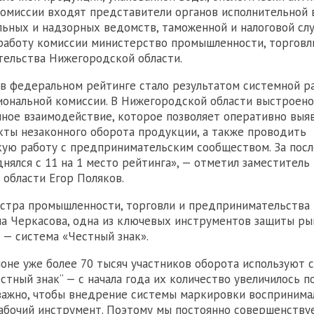
 комиссии входят представители органов исполнительной 
ьных и надзорных ведомств, таможенной и налоговой слу
работу комиссии министерство промышленности, торговл
ельства Нижегородской области.
в федеральном рейтинге стало результатом системной р
иональной комиссии. В Нижегородской области выстроен
ое взаимодействие, которое позволяет оперативно выя
кты незаконного оборота продукции, а также проводить
ую работу с предпринимательским сообществом. За пос
днялся с 11 на 1 место рейтинга», — отметил заместитель
области Егор Поляков.
истра промышленности, торговли и предпринимательства
а Черкасова, одна из ключевых инструментов защиты ры
 — система «Честный знак».
ионе уже более 70 тысяч участников оборота используют 
стный знак“ — с начала года их количество увеличилось п
 важно, чтобы внедрение системы маркировки воспринима
абочий инструмент. Поэтому мы постоянно совершенств