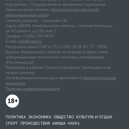
Учредитель — Государственное автономное учреждение
Нижегородской области «
Нижегородский областной
информационный центр
»
Главный редактор — Назарова А.В.
Адрес: 603006, Нижегородская область, г. Нижний Новгород.
ул. М.Горького, д.151Б, пом. 5
Телефон: +7 (831) 233-94-53
E-mail:
info@niann.ru
Реестровая запись СМИ от 31.12.2020 ЭЛ № ФС 77 - 79798.
Выдано Федеральной службой по надзору в сфере связи,
информационных технологий и массовых коммуникаций
(Роскомнадзор).
Материалы в рубрике "Новости партнеров" размещаются на
правах рекламы.
На информационном ресурсе применяются
рекомендательные
технологии
.
Политика конфиденциальности
18+
ПОЛИТИКА
ЭКОНОМИКА
ОБЩЕСТВО
КУЛЬТУРА И ОТДЫХ
СПОРТ
ПРОИСШЕСТВИЯ
АФИША
НАУКА