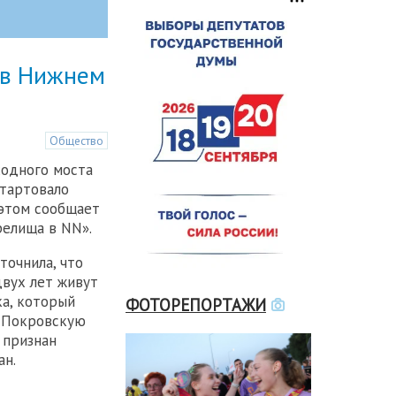
 в Нижнем
Общество
ходного моста
стартовало
этом сообщает
релища в NN».
точнила, что
вух лет живут
ка, который
ФОТОРЕПОРТАЖИ
 Покровскую
 признан
ан.