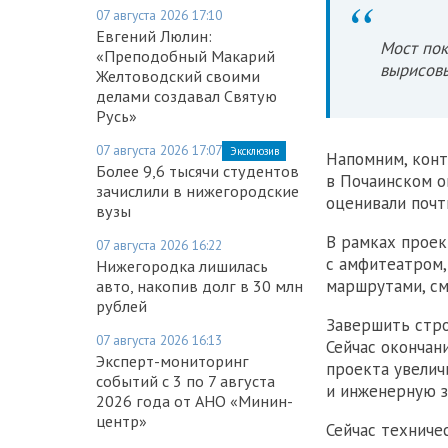
Фото:
Telegram-кан
07 августа 2026 17:10
Евгений Люлин:
Мост пок
«Преподобный Макарий
вырисовы
Желтоводский своими
делами создавал Святую
Русь»
07 августа 2026 17:07
Эксклюзив
Напомним, конт
Более 9,6 тысячи студентов
в Почаинском 
зачислили в нижегородские
оценивали почт
вузы
В рамках проек
07 августа 2026 16:22
с амфитеатром,
Нижегородка лишилась
маршрутами, с
авто, накопив долг в 30 млн
рублей
Завершить стро
07 августа 2026 16:13
Сейчас окончан
Эксперт-мониторинг
проекта увелич
событий с 3 по 7 августа
и инженерную 
2026 года от АНО «Минин-
центр»
Сейчас техниче