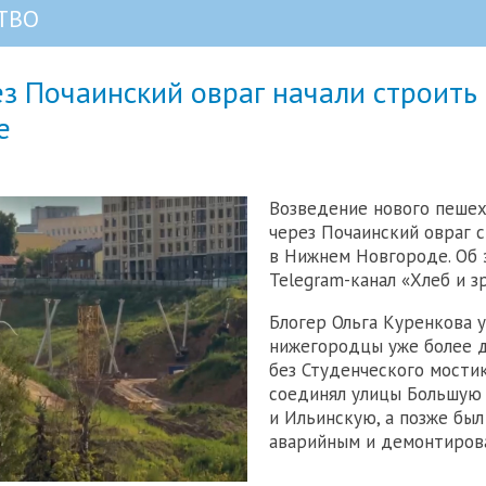
ТВО
з Почаинский овраг начали строить
е
Возведение нового пеше
через Почаинский овраг 
в Нижнем Новгороде. Об 
Telegram-канал «Хлеб и з
Блогер Ольга Куренкова у
нижегородцы уже более д
без Студенческого мости
соединял улицы Большую
и Ильинскую, а позже был
аварийным и демонтиров