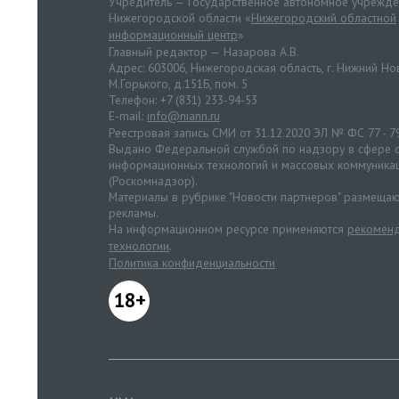
Учредитель — Государственное автономное учрежд
Нижегородской области «
Нижегородский областной
информационный центр
»
Главный редактор — Назарова А.В.
Адрес: 603006, Нижегородская область, г. Нижний Нов
М.Горького, д.151Б, пом. 5
Телефон: +7 (831) 233-94-53
E-mail:
info@niann.ru
Реестровая запись СМИ от 31.12.2020 ЭЛ № ФС 77 - 7
Выдано Федеральной службой по надзору в сфере с
информационных технологий и массовых коммуника
(Роскомнадзор).
Материалы в рубрике "Новости партнеров" размещаю
рекламы.
На информационном ресурсе применяются
рекоменд
технологии
.
Политика конфиденциальности
18+