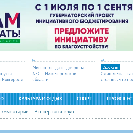
Минэнерго дало добро на
Эксклюзив
апуска
АЭС в Нижегородской
Один день в гу
м Новгороде
области
столице: что п
в Арзамасе
ВО
КУЛЬТУРА И ОТДЫХ
СПОРТ
ПРОИСШЕС
Комментарии
Экспертный клуб