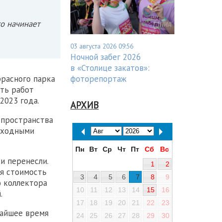
то начинает
03 августа 2026 09:56
Ночной забег 2026
в «Столице закатов»:
ррасного парка
фоторепортаж
сть работ
2023 года.
АРХИВ
 пространства
еходными
Пн
Вт
Ср
Чт
Пт
Сб
Вс
и перенесли.
1
2
ая стоимость
3
4
5
6
7
8
9
ю коллектора
10
11
12
13
14
15
16
.
17
18
19
20
21
22
23
жайшее время
24
25
26
27
28
29
30