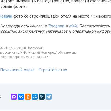
дстоит выполнить благоустройство, провести озеленение
турные формы.
ковали
фото со стройплощадки отеля на месте «Книжного
Новгород» есть каналы в
Telegram
и
MAX
. Подписывайтесь,
х событий, эксклюзивных материалов и оперативной информ
025 НИА "Нижний Новгород".
перссылка на НИА "Нижний Новгород" обязательна.
может содержать материалы 18+
Почаинский овраг
Строительство
: