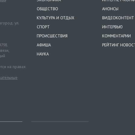
ение
ОБЩЕСТВО
АНОНСЫ
КУЛЬТУРА И ОТДЫХ
ВИДЕОКОНТЕНТ
город. ул.
СПОРТ
ИНТЕРВЬЮ
ПРОИСШЕСТВИЯ
КОММЕНТАРИИ
9798.
АФИША
РЕЙТИНГ НОВОС
вязи,
НАУКА
ций
тся на правах
ательные