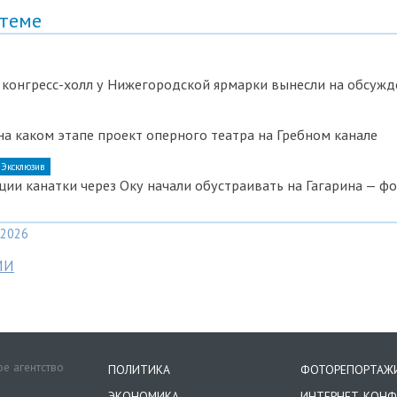
 теме
 конгресс-холл у Нижегородской ярмарки вынесли на обсужд
 на каком этапе проект оперного театра на Гребном канале
Эксклюзив
ии канатки через Оку начали обустраивать на Гагарина — ф
2026
МИ
е агентство
ПОЛИТИКА
ФОТОРЕПОРТАЖ
ЭКОНОМИКА
ИНТЕРНЕТ-КОНФ