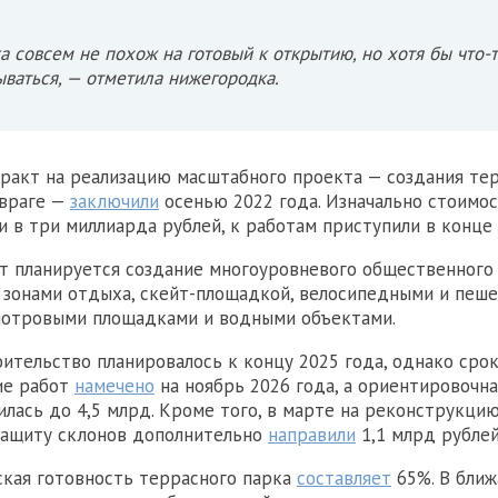
ал «Хлеб и зрелища в NN»
а совсем не похож на готовый к открытию, но хотя бы что-
ваться, — отметила нижегородка.
ракт на реализацию масштабного проекта — создания те
овраге —
заключили
осенью 2022 года. Изначально стоимо
и в три миллиарда рублей, к работам приступили в конце 
т планируется создание многоуровневого общественного
 зонами отдыха, скейт-площадкой, велосипедными и пеш
мотровыми площадками и водными объектами.
ительство планировалось к концу 2025 года, однако срок
ие работ
намечено
на ноябрь 2026 года, а ориентировочн
илась до 4,5 млрд. Кроме того, в марте на реконструкци
защиту склонов дополнительно
направили
1,1 млрд рублей
ская готовность террасного парка
составляет
65%. В бли