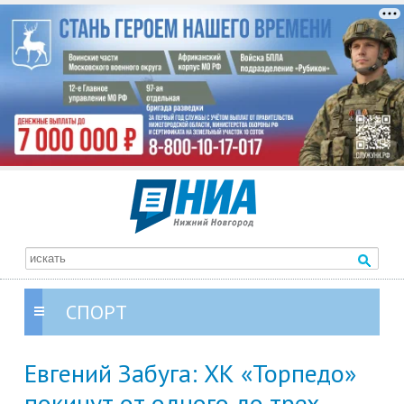
СПОРТ
Евгений Забуга: ХК «Торпедо»
покинут от одного до трех