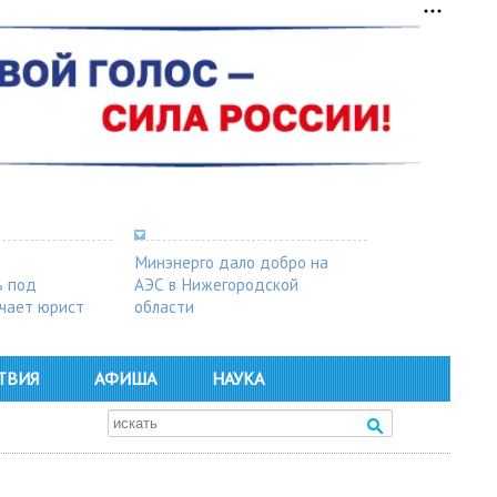
Минэнерго дало добро на
ь под
АЭС в Нижегородской
чает юрист
области
ТВИЯ
АФИША
НАУКА