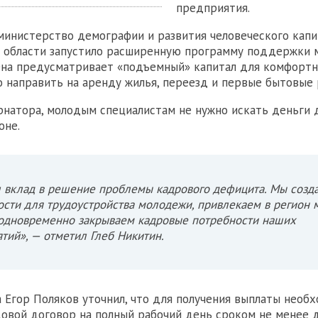
предприятия.
 министерство демографии и развития человеческого капи
 области запустило расширенную программу поддержки 
Она предусматривает «подъемный» капитал для комфортн
 направить на аренду жилья, переезд и первые бытовые 
рнатора, молодым специалистам не нужно искать деньги 
оне.
 вклад в решение проблемы кадрового дефицита. Мы созд
сти для трудоустройства молодежи, привлекаем в регион
 одновременно закрываем кадровые потребности наших
тий», — отметил Глеб Никитин.
 Егор Поляков уточнил, что для получения выплаты необ
овой договор на полный рабочий день сроком не менее 