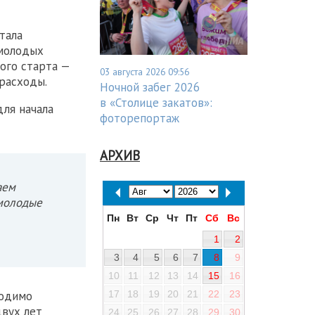
тала
молодых
ого старта —
03 августа 2026 09:56
расходы.
Ночной забег 2026
в «Столице закатов»:
для начала
фоторепортаж
АРХИВ
аем
 молодые
Пн
Вт
Ср
Чт
Пт
Сб
Вс
1
2
3
4
5
6
7
8
9
10
11
12
13
14
15
16
17
18
19
20
21
22
23
ходимо
двух лет
24
25
26
27
28
29
30