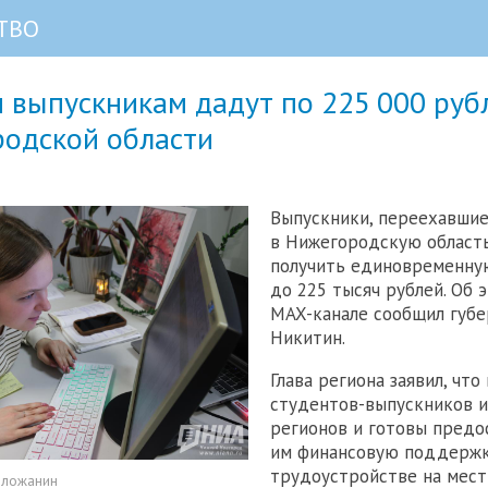
ТВО
 выпускникам дадут по 225 000 руб
родской области
Выпускники, переехавшие
в Нижегородскую область
получить единовременну
до 225 тысяч рублей. Об 
MAX-канале сообщил губе
Никитин.
Глава региона заявил, что
студентов-выпускников и
регионов и готовы предо
им финансовую поддержк
трудоустройстве на мес
оложанин