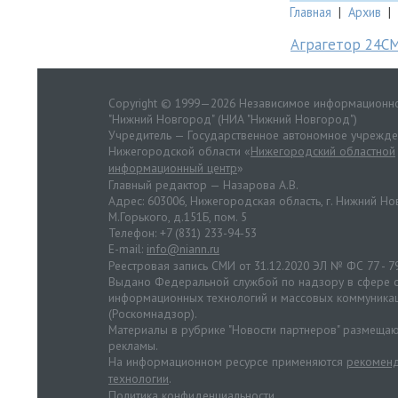
Главная
|
Архив
|
Аграгетор 24С
Copyright © 1999—2026 Независимое информационно
"Нижний Новгород" (НИА "Нижний Новгород")
Учредитель — Государственное автономное учрежд
Нижегородской области «
Нижегородский областной
информационный центр
»
Главный редактор — Назарова А.В.
Адрес: 603006, Нижегородская область, г. Нижний Нов
М.Горького, д.151Б, пом. 5
Телефон: +7 (831) 233-94-53
E-mail:
info@niann.ru
Реестровая запись СМИ от 31.12.2020 ЭЛ № ФС 77 - 7
Выдано Федеральной службой по надзору в сфере с
информационных технологий и массовых коммуника
(Роскомнадзор).
Материалы в рубрике "Новости партнеров" размещаю
рекламы.
На информационном ресурсе применяются
рекоменд
технологии
.
Политика конфиденциальности