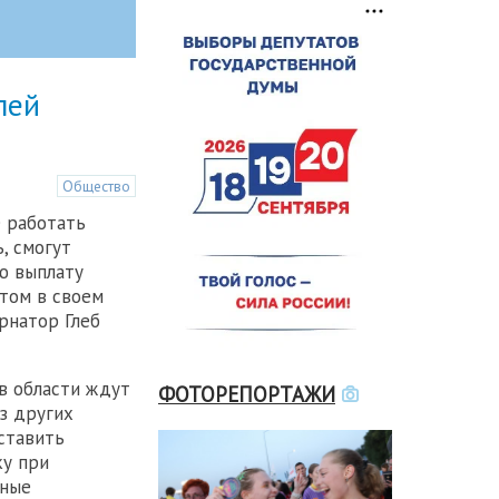
лей
Общество
 работать
, смогут
ю выплату
этом в своем
рнатор Глеб
 в области ждут
ФОТОРЕПОРТАЖИ
з других
ставить
у при
тные