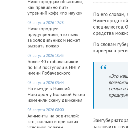
Нижегородцам объяснили,
как правильно пить
утренний кофе «по науке»
По его словам,
Нижегородской
08 августа 2026 12:28
специалистов. 
Нижегородцев
средства можно
предупредили, что пыль
за холодильником может
По словам губе
вызвать пожар
карьеры в реги
08 августа 2026 10:43
Более 40 стобалльников
по ЕГЭ поступили в ННГУ
имени Лобачевского
«Это наш
возможно
08 августа 2026 09:44
семьи и
На въезде в Нижний
Новгород у Большой Ельни
предприя
изменили схему движения
08 августа 2026 08:00
Алименты на родителей:
Замгубернатора
кто, сколько и при каких
заключить труд
условиях должен