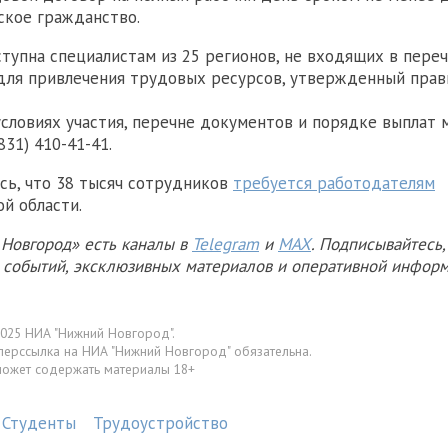
ское гражданство.
упна специалистам из 25 регионов, не входящих в пере
для привлечения трудовых ресурсов, утвержденный прав
словиях участия, перечне документов и порядке выплат 
831) 410-41-41.
сь, что 38 тысяч сотрудников
требуется работодателям
й области.
Новгород» есть каналы в
Telegram
и
MAX
. Подписывайтесь,
х событий, эксклюзивных материалов и оперативной информ
025 НИА "Нижний Новгород".
перссылка на НИА "Нижний Новгород" обязательна.
может содержать материалы 18+
Студенты
Трудоустройство