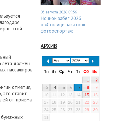
03 августа 2026 09:56
ользуется
Ночной забег 2026
благодаря
в «Столице закатов»:
жиров этой
фоторепортаж
АРХИВ
льный
а лета должен
дых пассажиров
Пн
Вт
Ср
Чт
Пт
Сб
Вс
1
2
нгин отметил,
3
4
5
6
7
8
9
, это ставит
10
11
12
13
14
15
16
елей от приема
17
18
19
20
21
22
23
24
25
26
27
28
29
30
 бумажных
31