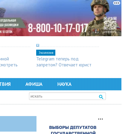
Эксклюзив
синой
Telegram теперь под
осмотреть
запретом? Отвечает юрист
ТВИЯ
АФИША
НАУКА