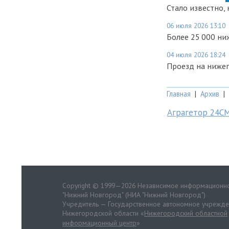
Стало известно,
06 июля 2026 13:10
Более 25 000 ни
04 июля 2026 18:24
Проезд на нижег
Главная
|
Архив
|
Аграгетор 24С
Copyright © 1999—2026 Независимое информационно
"Нижний Новгород" (НИА "Нижний Новгород")
Учредитель — Государственное автономное учрежд
Нижегородской области «
Нижегородский областной
информационный центр
»