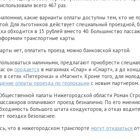
использовали всего 467 раз.
напомнил, какие варианты оплаты доступны тем, кто не п
той. Для льготников действует специальный проездной, 
ка обходится в 15 рублей вместо 40. Большинство пасса
оформили транспортные карты.
карты нет, оплатить проезд можно банковской картой.
 пользоваться наличными, предлагают приобрести специа
час он
продается
в магазинах «Спар» и «Смарт», а до конц
е в сетях «Пятерочка» и «Магнит». Кроме того, для моло
щение оплаты проезда по геолокации
с новым партнером.
бщественной палаты Нижегородской области Роман Стро
пассажиров оплачивают проезд безналично. По его мнению
бходимость большого штата кондукторов, а отказ водит
ет поездки безопаснее.
сь, что в нижегородском транспорте
могут отказаться
от