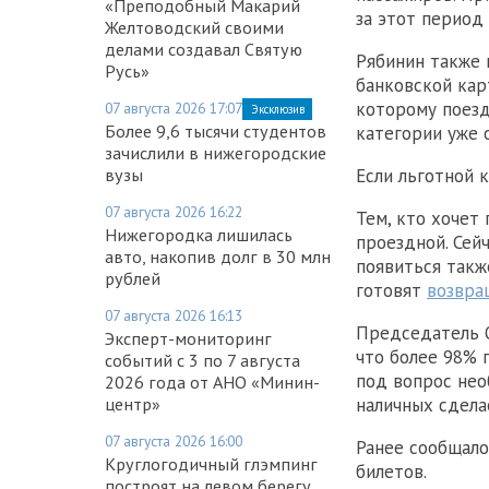
«Преподобный Макарий
за этот период 
Желтоводский своими
делами создавал Святую
Рябинин также 
Русь»
банковской кар
которому поезд
07 августа 2026 17:07
Эксклюзив
Более 9,6 тысячи студентов
категории уже 
зачислили в нижегородские
вузы
Если льготной 
07 августа 2026 16:22
Тем, кто хочет
Нижегородка лишилась
проездной. Сей
авто, накопив долг в 30 млн
появиться такж
рублей
готовят
возвра
07 августа 2026 16:13
Председатель О
Эксперт-мониторинг
что более 98% 
событий с 3 по 7 августа
под вопрос нео
2026 года от АНО «Минин-
центр»
наличных сдела
07 августа 2026 16:00
Ранее сообщало
Круглогодичный глэмпинг
билетов.
построят на левом берегу