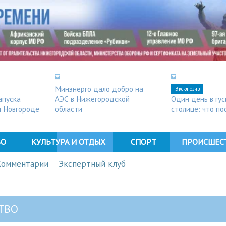
Минэнерго дало добро на
Эксклюзив
апуска
АЭС в Нижегородской
Один день в гу
м Новгороде
области
столице: что п
в Арзамасе
ВО
КУЛЬТУРА И ОТДЫХ
СПОРТ
ПРОИСШЕС
Комментарии
Экспертный клуб
ТВО