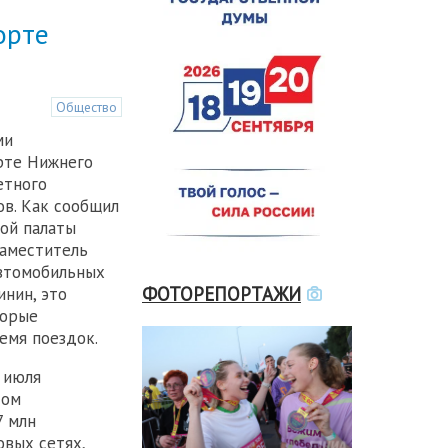
орте
Общество
ми
рте Нижнего
етного
ов. Как сообщил
ой палаты
заместитель
автомобильных
ФОТОРЕПОРТАЖИ
инин, это
торые
емя поездок.
 июля
том
7 млн
овых сетях,