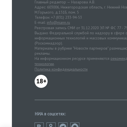
Главный редактор — Назарова А.В.
Адрес: 603006, Нижегородская область, г. Нижний Нов
М.Горького, д.151Б, пом. 5
Телефон: +7 (831) 233-94-53
E-mail:
info@niann.ru
Реестровая запись СМИ от 31.12.2020 ЭЛ № ФС 77 - 7
Выдано Федеральной службой по надзору в сфере с
информационных технологий и массовых коммуника
(Роскомнадзор).
Материалы в рубрике "Новости партнеров" размещаю
рекламы.
На информационном ресурсе применяются
рекоменд
технологии
.
Политика конфиденциальности
18+
НИА в соцсетях: