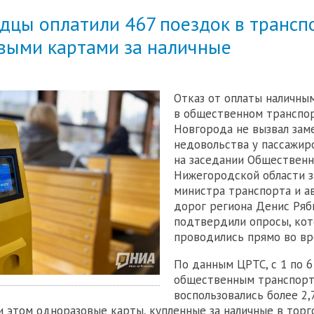
дцы оплатили 467 поездок в трансп
выми картами за наличные
Отказ от оплаты наличны
в общественном транспо
Новгорода не вызвал зам
недовольства у пассажир
на заседании Общественн
Нижегородской области 
министра транспорта и 
дорог региона Денис Ряб
подтвердили опросы, ко
проводились прямо во вр
По данным ЦРТС, с 1 по 6
общественным транспор
воспользовались более 2,
и этом одноразовые карты, купленные за наличные в торг