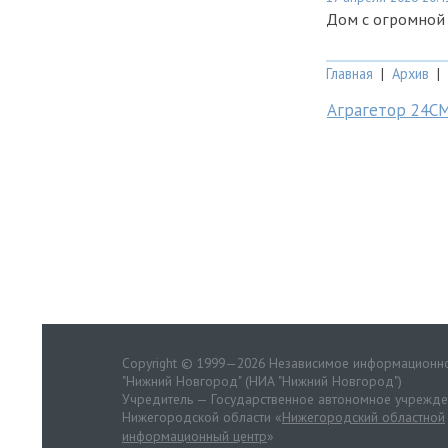
Дом с огромной
Главная
|
Архив
|
Аграгетор 24С
Copyright © 1999—2026 Независимое информационно
"Нижний Новгород" (НИА "Нижний Новгород")
Учредитель — Государственное автономное учрежд
Нижегородской области «
Нижегородский областной
информационный центр
»