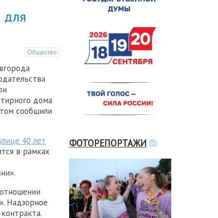
 для
Общество
вгорода
одательства
ри
ртирного дома
этом сообщили
улице 40 лет
ФОТОРЕПОРТАЖИ
ится в рамках
ни».
 отношении
». Надзорное
 контракта.