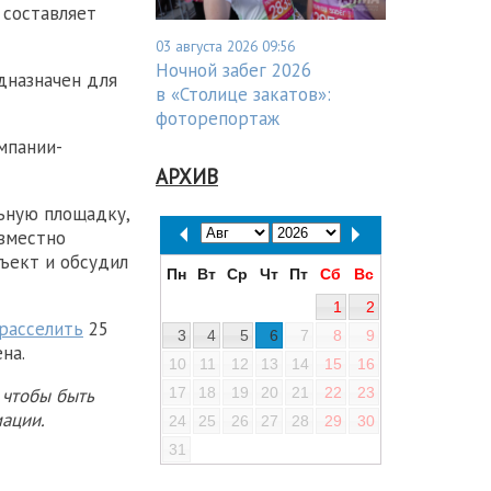
 составляет
03 августа 2026 09:56
Ночной забег 2026
дназначен для
в «Столице закатов»:
фоторепортаж
мпании-
АРХИВ
ьную площадку,
овместно
ъект и обсудил
Пн
Вт
Ср
Чт
Пт
Сб
Вс
1
2
расселить
25
3
4
5
6
7
8
9
на.
10
11
12
13
14
15
16
17
18
19
20
21
22
23
 чтобы быть
ации.
24
25
26
27
28
29
30
31