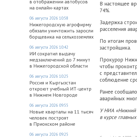
в отображении автобусов
В настоящее вр
на онлайн-картах
74%.
06 августа 2026 10:58
Задержка строи
Нижегородскую агрофирму
расселения ава
обязали уничтожить заросли
борщевика на сельхозземлях
По итогам пров
06 августа 2026 10:42
застройщика.
ИИ сократил выдачу
Прокурор Нижне
медзаключений до 7 минут
в Нижегородской области
чтобы проконтр
с представител
06 августа 2026 10:25
соблюдение сро
Россия и Кыргызстан
откроют учебный ИТ-центр
Ранее сообщало
в Нижнем Новгороде
аварийных мног
06 августа 2026 09:55
У НИА «Нижний 
Новые кварталы на 11 тысяч
в курсе главны
человек построят
в Приокском районе
06 августа 2026 09:25