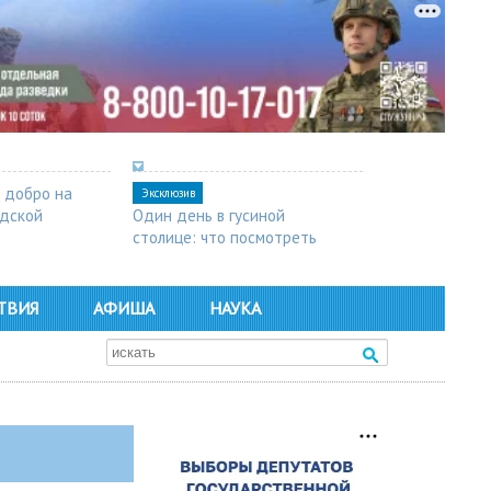
 добро на
Эксклюзив
одской
Один день в гусиной
столице: что посмотреть
в Арзамасе
ТВИЯ
АФИША
НАУКА