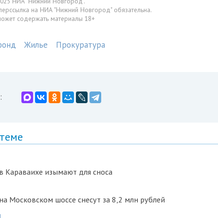
025 НИА "Нижний Новгород".
перссылка на НИА "Нижний Новгород" обязательна.
может содержать материалы 18+
фонд
Жилье
Прокуратура
:
 теме
в Караваихе изымают для сноса
а Московском шоссе снесут за 8,2 млн рублей
1