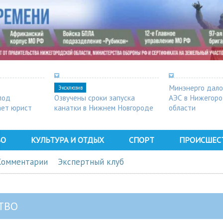
Минэнерго дало
Эксклюзив
под
Озвучены сроки запуска
АЭС в Нижегор
ает юрист
канатки в Нижнем Новгороде
области
ВО
КУЛЬТУРА И ОТДЫХ
СПОРТ
ПРОИСШЕС
Комментарии
Экспертный клуб
ТВО