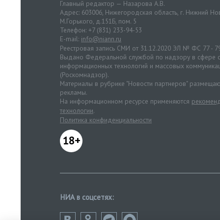
Главный редактор — Назарова А.В.
Адрес: 603006, Нижегородская область, г. Нижний Нов
М.Горького, д.151Б, пом. 5
Телефон: +7 (831) 233-94-53
E-mail:
info@niann.ru
Реестровая запись СМИ от 31.12.2020 ЭЛ № ФС 77 - 7
Выдано Федеральной службой по надзору в сфере с
информационных технологий и массовых коммуника
(Роскомнадзор).
Материалы в рубрике "Новости партнеров" размещаю
рекламы.
На информационном ресурсе применяются
рекоменд
технологии
.
Политика конфиденциальности
18+
НИА в соцсетях: