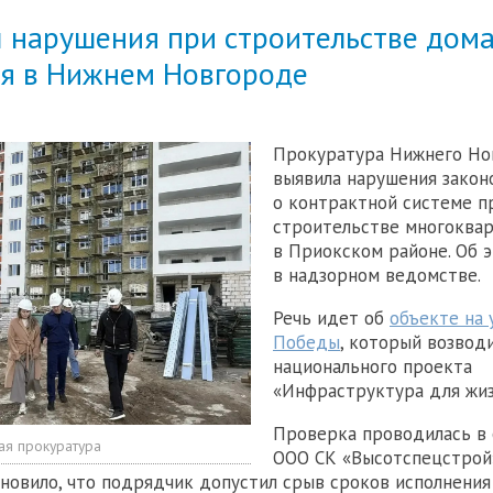
 нарушения при строительстве дома
ия в Нижнем Новгороде
Прокуратура Нижнего Но
выявила нарушения закон
о контрактной системе п
строительстве многоква
в Приокском районе. Об 
в надзорном ведомстве.
Речь идет об
объекте на 
Победы
, который возвод
национального проекта
«Инфраструктура для жиз
Проверка проводилась в
ая прокуратура
ООО СК «Высотспецстрой
новило, что подрядчик допустил срыв сроков исполнения