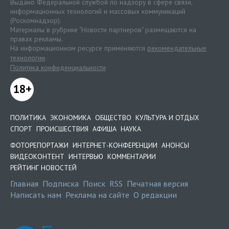
Выдано Федеральной службой по надзору в сфере связи,
информационных технологий и массовых коммуникаций
(Роскомнадзор).
Материалы в рубрике "Новости партнеров" размещаются на
правах рекламы.
На информационном ресурсе применяются
рекомендательные
технологии
.
Политика конфиденциальности
18+
ПОЛИТИКА
ЭКОНОМИКА
ОБЩЕСТВО
КУЛЬТУРА И ОТДЫХ
СПОРТ
ПРОИСШЕСТВИЯ
АФИША
НАУКА
ФОТОРЕПОРТАЖИ
ИНТЕРНЕТ-КОНФЕРЕНЦИИ
АНОНСЫ
ВИДЕОКОНТЕНТ
ИНТЕРВЬЮ
КОММЕНТАРИИ
РЕЙТИНГ НОВОСТЕЙ
Главная
Подписка
Поиск
RSS
Печатная версия
Написать нам
Реклама на сайте
О редакции