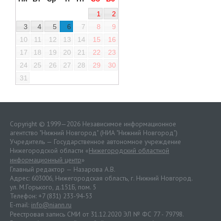
1
2
3
4
5
6
7
8
9
10
11
12
13
14
15
16
17
18
19
20
21
22
23
24
25
26
27
28
29
30
31
Copyright © 1999—2026 Независимое информационное
агентство "Нижний Новгород" (НИА "Нижний Новгород")
Учредитель — Государственное автономное учреждение
Нижегородской области «
Нижегородский областной
информационный центр
»
Главный редактор — Назарова А.В.
Адрес: 603006, Нижегородская область, г. Нижний Новгород.
ул. М.Горького, д.151Б, пом. 5
Телефон: +7 (831) 233-94-53
E-mail:
info@niann.ru
Реестровая запись СМИ от 31.12.2020 ЭЛ № ФС 77 - 79798.