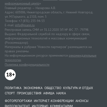
информационный центр
»
Главный редактор — Назарова А.В.
Адрес: 603006, Нижегородская область, г. Нижний Новгород.
ул. М.Горького, д.151Б, пом. 5
Телефон: +7 (831) 233-94-53
E-mail:
info@niann.ru
Реестровая запись СМИ от 31.12.2020 ЭЛ № ФС 77 - 79798.
Выдано Федеральной службой по надзору в сфере связи,
информационных технологий и массовых коммуникаций
(Роскомнадзор).
Материалы в рубрике "Новости партнеров" размещаются на
правах рекламы.
На информационном ресурсе применяются
рекомендательные
технологии
.
Политика конфиденциальности
18+
ПОЛИТИКА
ЭКОНОМИКА
ОБЩЕСТВО
КУЛЬТУРА И ОТДЫХ
СПОРТ
ПРОИСШЕСТВИЯ
АФИША
НАУКА
ФОТОРЕПОРТАЖИ
ИНТЕРНЕТ-КОНФЕРЕНЦИИ
АНОНСЫ
ВИДЕОКОНТЕНТ
ИНТЕРВЬЮ
КОММЕНТАРИИ