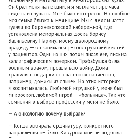
экономику и математику в нижегородских вузах.
Он брал меня на лекции, и я могла четыре часа
сидеть и слушать. Мне было интересно. Но вообще
моя семья близка к медицине. Мы с дедом часто
гуляли по Верхневолжской набережной, где
установлена мемориальная доска Борису
Васильевичу Парину, моему двоюродному
прадеду — он занимался реконструкцией кистей
у пациентов. Один из них потом писал ему письма
каллиграфическим почерком. Прабабушка была
военным врачом, прошла всю войну. Дома
хранились подарки от спасенных пациентов,
например, домики из спичек. На этих историях
я воспитывалась. Любимой игрушкой у меня был
микроскоп, любимой игрой — «больница». Так что
сомнений в выборе профессии у меня не было.
— А онкологию почему выбрали?
— Когда выбирала ординатуру, конкретного
направления не было. Хирургия мне не подошла.