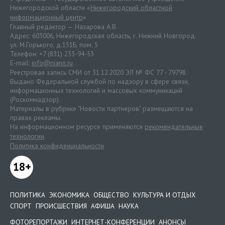
Нижегородской области «
Нижегородский областной
информационный центр
»
Главный редактор — Назарова А.В.
Адрес: 603006, Нижегородская область, г. Нижний Новгород.
ул. М.Горького, д.151Б, пом. 5
Телефон: +7 (831) 233-94-53
E-mail:
info@niann.ru
Реестровая запись СМИ от 31.12.2020 ЭЛ № ФС 77 - 79798.
Выдано Федеральной службой по надзору в сфере связи,
информационных технологий и массовых коммуникаций
(Роскомнадзор).
Материалы в рубрике "Новости партнеров" размещаются на
правах рекламы.
На информационном ресурсе применяются
рекомендательные
технологии
.
Политика конфиденциальности
18+
ПОЛИТИКА
ЭКОНОМИКА
ОБЩЕСТВО
КУЛЬТУРА И ОТДЫХ
СПОРТ
ПРОИСШЕСТВИЯ
АФИША
НАУКА
ФОТОРЕПОРТАЖИ
ИНТЕРНЕТ-КОНФЕРЕНЦИИ
АНОНСЫ